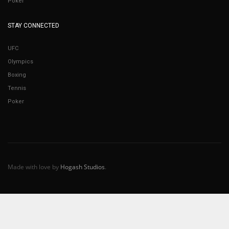
Poker
STAY CONNECTED
UFC
Olympics
Boxing
Tennis
Poker
Made with love by
Hogash Studios
.