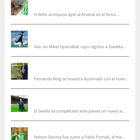
puede ser un gran año»
El Betis se impuso ayer al Arsenal en el Aviva ...
Kubo, la gran atracción de la Real en los
amistosos de este fin de semana en Colonia
Aún sin Mikel Oyarzabal, cuyo regreso a Zubieta...
Fernando Roig: “Tenemos que marcarnos el
objetivo de un tercer año en Champions”
Fernando Roig se muestra ilusionado con el nuev...
El Sevilla sigue con su puesta a punto mientras
acelera en el mercado
El Sevilla ha completado este jueves un nuevo e...
Nelson Deossa cambia el guión
Nelson Deossa fue, junto a Pablo Fornals, el me...