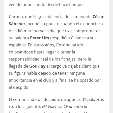
DEN
venido anunciando desde hace tiempo.
24
Corona, que llegó al Valencia de la mano de
César
PIT
Sánchez
, ocupó su puesto cuando el ex poprtero
decidió marcharse el día que tras comprometer
20
su palabra
Peter Lim
despidió a Celades a sus
espaldas. En estos años, Corona ha ido
NE
colocándose hasta llegar a tener la
16
responsabilidad real de los fichajes, pero la
llegada de
Gourlay
al cargo ya dejaba claro que
OAK
su figura había dejado de tener ninguna
19
importancia en el club y al final se ha optado por
el despido.
NYG
24
El comunicado de despido, de apenas 31 palabras
reza lo siguiente.
«El Valencia CF anuncia la
MIA