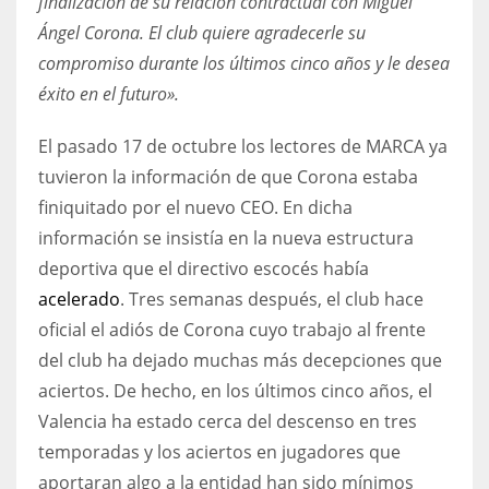
finalización de su relación contractual con Miguel
17
Ángel Corona. El club quiere agradecerle su
compromiso durante los últimos cinco años y le desea
éxito en el futuro».
DAL
22
El pasado 17 de octubre los lectores de MARCA ya
tuvieron la información de que Corona estaba
WSH
finiquitado por el nuevo CEO. En dicha
26
información se insistía en la nueva estructura
deportiva que el directivo escocés había
acelerado
. Tres semanas después, el club hace
oficial el adiós de Corona cuyo trabajo al frente
del club ha dejado muchas más decepciones que
aciertos. De hecho, en los últimos cinco años, el
Valencia ha estado cerca del descenso en tres
temporadas y los aciertos en jugadores que
aportaran algo a la entidad han sido mínimos