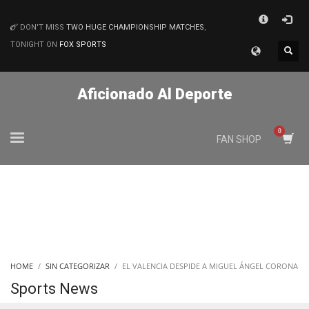
×
DON'T MISS
TWO HUGE CHAMPIONSHIP MATCHES
,
MATCHES
TONIGHT ON
FOX SPORTS
Aficionado Al Deporte
FAN SHOP
HOME
SIN CATEGORIZAR
EL VALENCIA DESPIDE A MIGUEL ÁNGEL CORONA
Sports News