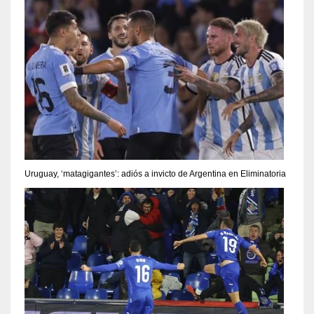
Uruguay, ‘matagigantes’: adiós a invicto de Argentina en Eliminatoria