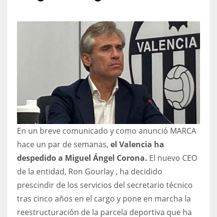
NYJ
3
ATL
24
En un breve comunicado y como anunció MARCA
IND
hace un par de semanas,
el Valencia ha
34
despedido a Miguel Ángel Corona.
El nuevo CEO
de la entidad, Ron Gourlay , ha decidido
MIN
prescindir de los servicios del secretario técnico
6
tras cinco años en el cargo y pone en marcha la
reestructuración de la parcela deportiva que ha