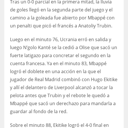
Tras un 0-0 parcial en la primera mitad, la lluvia
DEN
de goles llegó en la segunda parte del juego y el
24
camino a la goleada fue abierto por Mbappé con
un penalti que picó el francés a Anatoliy Trubin.
PIT
20
Luego en el minuto 76, Ucrania erró en salida y
luego N’golo Kanté se la cedió a Olise que sacó un
NE
fuerte latigazo para concretar el segundo en la
16
cuenta francesa. Ya en el minuto 83, Mbappé
logró el doblete en una acción en la que el
OAK
jugador de Real Madrid combinó con Hugo Ekitike
19
y allí el delantero de Liverpool alcanzó a tocar la
pelota antes que Trubin y el rebote le quedó a
Mbappé que sacó un derechazo para mandarla a
NYG
guardar al fondo de la red.
24
Sobre el minuto 88, Ekitike logró el 4-0 final en
MIA