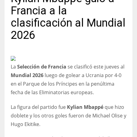
Francia a la
clasificación al Mundial
2026
NYJ
3
ATL
La
Selección de Francia
se clasificó este jueves al
24
Mundial 2026
luego de golear a Ucrania por 4-0
en el Parque de los Príncipes en la penúltima
IND
fecha de las Eliminatorias europeas.
34
La figura del partido fue
Kylian Mbappé
que hizo
MIN
doblete y los otros goles fueron de Michael Olise y
6
Hugo Ekitike.