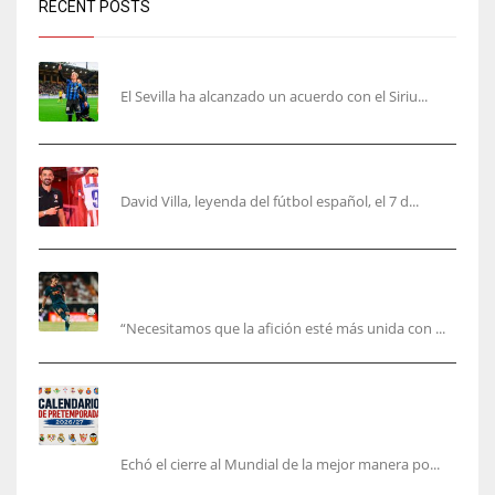
RECENT POSTS
Robbie Ure será el ‘9’ del Sevilla
El Sevilla ha alcanzado un acuerdo con el Siriu...
Villa, la guinda de Casa Atleti
David Villa, leyenda del fútbol español, el 7 d...
El Valencia está ‘roto’ en pleno mes de agosto:
la bronca interminable
“Necesitamos que la afición esté más unida con ...
Pretemporada de LaLiga 2026/27: fechas,
horarios y dónde ver todos los amistosos de los
equipos en España
Echó el cierre al Mundial de la mejor manera po...