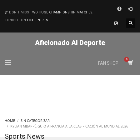
×
DON'T MISS
TWO HUGE CHAMPIONSHIP MATCHES
,
MATCHES
TONIGHT ON
FOX SPORTS
Aficionado Al Deporte
FAN SHOP
HOME
SIN CATEGORIZAR
KYLIAN MBAPPÉ GUIO A FRANCIA A LA CLASIFICACIÓN AL MUNDIAL 2026
Sports News