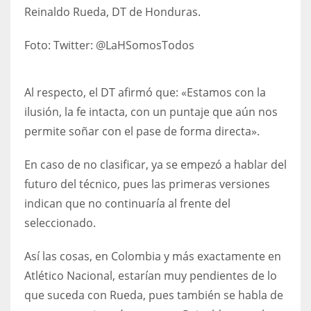
Reinaldo Rueda, DT de Honduras.
17
Foto:
Twitter: @LaHSomosTodos
DAL
22
Al respecto, el DT afirmó que: «Estamos con la
ilusión, la fe intacta, con un puntaje que aún nos
WSH
permite soñar con el pase de forma directa».
26
En caso de no clasificar, ya se empezó a hablar del
futuro del técnico, pues las primeras versiones
indican que no continuaría al frente del
seleccionado.
Así las cosas, en Colombia y más exactamente en
Atlético Nacional, estarían muy pendientes de lo
que suceda con Rueda, pues también se habla de