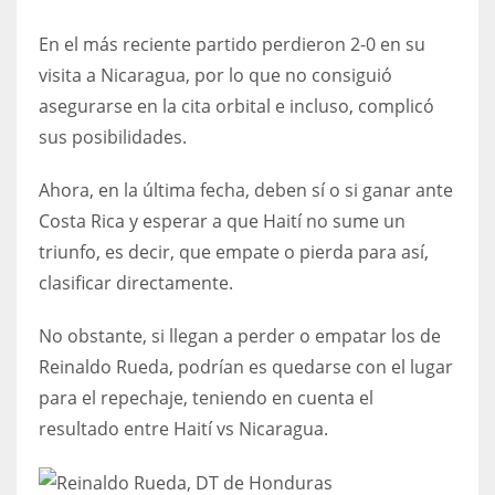
DEN
En el más reciente partido perdieron 2-0 en su
24
visita a Nicaragua, por lo que no consiguió
PIT
asegurarse en la cita orbital e incluso, complicó
20
sus posibilidades.
Ahora, en la última fecha, deben sí o si ganar ante
NE
Costa Rica y esperar a que Haití no sume un
16
triunfo, es decir, que empate o pierda para así,
clasificar directamente.
OAK
19
No obstante, si llegan a perder o empatar los de
Reinaldo Rueda, podrían es quedarse con el lugar
para el repechaje, teniendo en cuenta el
NYG
resultado entre Haití vs Nicaragua.
24
MIA