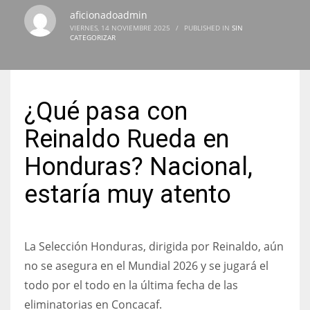
aficionadoadmin
VIERNES, 14 NOVIEMBRE 2025
/
PUBLISHED IN
SIN
CATEGORIZAR
NYJ
3
¿Qué pasa con
ATL
Reinaldo Rueda en
24
Honduras? Nacional,
estaría muy atento
IND
34
La Selección Honduras, dirigida por Reinaldo, aún
MIN
no se asegura en el Mundial 2026 y se jugará el
6
todo por el todo en la última fecha de las
eliminatorias en Concacaf.