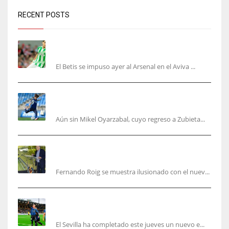
RECENT POSTS
Bartra: «Tenemos muchas ganas de lo que creo
puede ser un gran año»
El Betis se impuso ayer al Arsenal en el Aviva ...
Kubo, la gran atracción de la Real en los
amistosos de este fin de semana en Colonia
Aún sin Mikel Oyarzabal, cuyo regreso a Zubieta...
Fernando Roig: “Tenemos que marcarnos el
objetivo de un tercer año en Champions”
Fernando Roig se muestra ilusionado con el nuev...
El Sevilla sigue con su puesta a punto mientras
acelera en el mercado
El Sevilla ha completado este jueves un nuevo e...