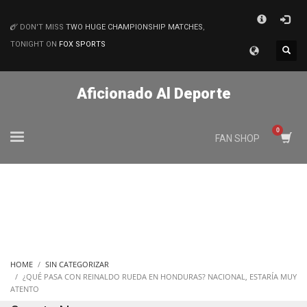
×
DON'T MISS
TWO HUGE CHAMPIONSHIP MATCHES
,
MATCHES
TONIGHT ON
FOX SPORTS
Aficionado Al Deporte
FAN SHOP
HOME
SIN CATEGORIZAR
¿QUÉ PASA CON REINALDO RUEDA EN HONDURAS? NACIONAL, ESTARÍA MUY
ATENTO