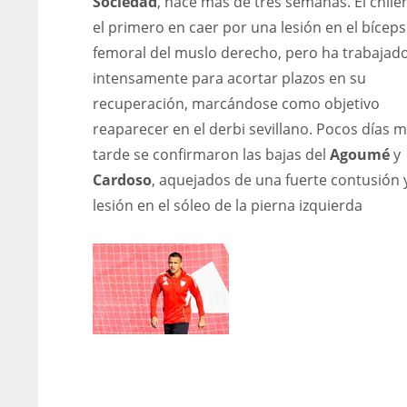
Sociedad
, hace más de tres semanas. El chile
el primero en caer por una lesión en el bíceps
femoral del muslo derecho, pero ha trabajad
intensamente para acortar plazos en su
recuperación, marcándose como objetivo
reaparecer en el derbi sevillano. Pocos días 
tarde se confirmaron las bajas del
Agoumé
y
Cardoso
, aquejados de una fuerte contusión 
lesión en el sóleo de la pierna izquierda
AL
DEN
NE
2
24
16