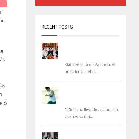
ar
da
.
RECENT POSTS
Kiat Lim visita el nuevo
te
Mestalla y la Basílica junto
a la plantilla
más
Kiat Lim está en Valencia. el
presidente del cl...
ías
Cucho, Fidalgo y Marc
o
Roca, en la lista para
recibir al Bournemouth
veló
El Betis ha llevado a cabo este
viernes su últi...
El Racing deja atrás las