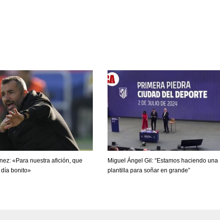
MIA
MIN
A
17
6
2
nez: «Para nuestra afición, que
Miguel Ángel Gil: “Estamos haciendo una
 día bonito»
plantilla para soñar en grande”