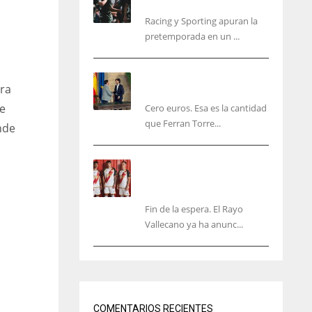
malas sensaciones
Racing y Sporting apuran la
pretemporada en un ...
Ferran Torres será gratis
era
total para los valencianos
se
Cero euros. Esa es la cantidad
que Ferran Torre...
nde
El Rayo Vallecano anuncia
su primera equipación de
la 26/27… sin franja
Fin de la espera. El Rayo
Vallecano ya ha anunc...
YJ
NYJ
IND
3
34
COMENTARIOS RECIENTES