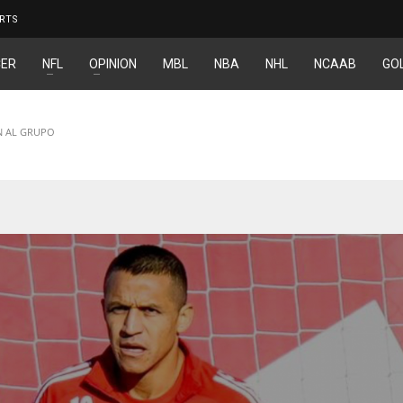
RTS
ER
NFL
OPINION
MBL
NBA
NHL
NCAAB
GO
N AL GRUPO