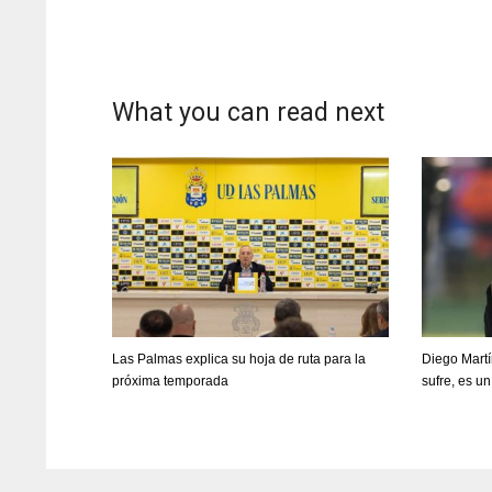
SH
PIT
OAK
6
20
19
What you can read next
Las Palmas explica su hoja de ruta para la
Diego Martí
próxima temporada
sufre, es un