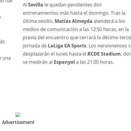
no fue
Al
Sevilla
le quedan pendientes dos
entrenamientos más hasta el domingo. Tras la
o
última sesión,
Matías Almeyda
atenderá a los
medios de comunicación a las 12:50 horas, en la
previa del encuentro que cerrará la décimo terc
más
jornada de
LaLiga EA Sports
. Los nervionenses 
desplazarán el lunes hasta el
RCDE Stadium
, do
y una
se medirán al
Espanyol
a las 21:00 horas.
NYG
IND
N
Advertisement
24
34
3