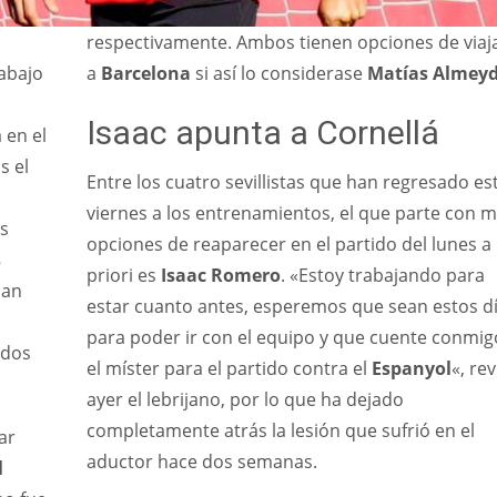
respectivamente. Ambos tienen opciones de viaj
abajo
a
Barcelona
si así lo considerase
Matías Almey
Isaac apunta a Cornellá
a en el
as el
Entre los cuatro sevillistas que han regresado es
viernes a los entrenamientos, el que parte con 
as
opciones de reaparecer en el partido del lunes a
s
priori es
Isaac Romero
. «Estoy trabajando para
han
estar cuanto antes, esperemos que sean estos d
para poder ir con el equipo y que cuente conmig
odos
el míster para el partido contra el
Espanyol
«, re
ayer el lebrijano, por lo que ha dejado
completamente atrás la lesión que sufrió en el
ar
aductor hace dos semanas.
l