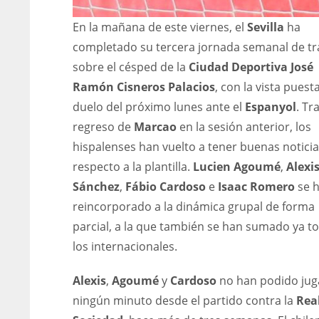
En la mañana de este viernes, el
Sevilla
ha
completado su tercera jornada semanal de tr
sobre el césped de la
Ciudad Deportiva José
Ramón Cisneros Palacios
, con la vista puest
duelo del próximo lunes ante el
Espanyol
. Tr
regreso de
Marcao
en la sesión anterior, los
hispalenses han vuelto a tener buenas notici
respecto a la plantilla.
Lucien Agoumé
,
Alexi
Sánchez
,
Fábio Cardoso
e
Isaac Romero
se 
reincorporado a la dinámica grupal de forma
parcial, a la que también se han sumado ya t
los internacionales.
Alexis
,
Agoumé
y
Cardoso
no han podido jug
ningún minuto desde el partido contra la
Rea