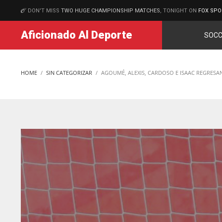
DON'T MISS
TWO HUGE CHAMPIONSHIP MATCHES
, TONIGHT ON
FOX SPO
MATCHES
Aficionado Al Deporte
SOCC
HOME
SIN CATEGORIZAR
AGOUMÉ, ALEXIS, CARDOSO E ISAAC REGRESA