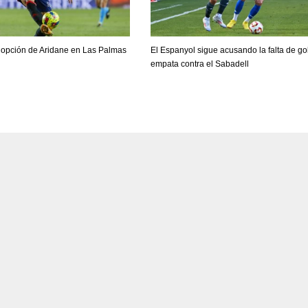
a opción de Aridane en Las Palmas
El Espanyol sigue acusando la falta de go
empata contra el Sabadell
DEN
NE
NYG
24
16
24