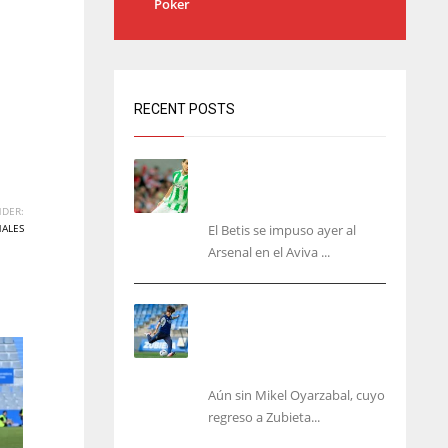
Poker
RECENT POSTS
Bartra: «Tenemos muchas
ganas de lo que creo puede
ser un gran año»
DER:
NALES
El Betis se impuso ayer al
Arsenal en el Aviva ...
Kubo, la gran atracción de
la Real en los amistosos de
este fin de semana en
Colonia
Aún sin Mikel Oyarzabal, cuyo
regreso a Zubieta...