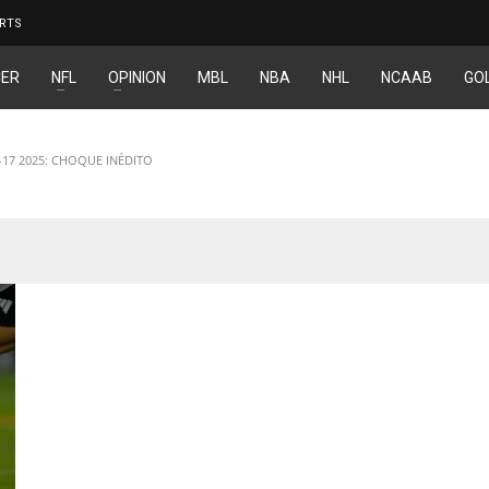
RTS
ER
NFL
OPINION
MBL
NBA
NHL
NCAAB
GO
-17 2025: CHOQUE INÉDITO