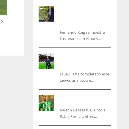
Fernando Roig: “Tenemos
que marcarnos el objetivo
de un tercer año en
l y
Champions”
Fernando Roig se muestra
ilusionado con el nuev...
El Sevilla sigue con su
puesta a punto mientras
acelera en el mercado
El Sevilla ha completado este
jueves un nuevo e...
Nelson Deossa cambia el
guión
Nelson Deossa fue, junto a
IND
NYJ
Pablo Fornals, el me...
34
3