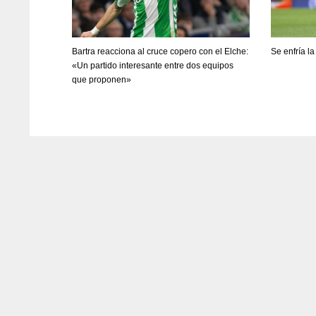
Bartra reacciona al cruce copero con el Elche:
Se enfría l
«Un partido interesante entre dos equipos
que proponen»
DAL
DAL
22
22