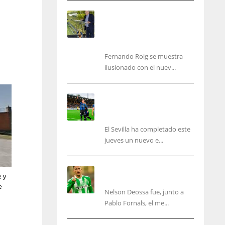
Fernando Roig: “Tenemos
que marcarnos el objetivo
de un tercer año en
Champions”
Fernando Roig se muestra
ilusionado con el nuev...
El Sevilla sigue con su
puesta a punto mientras
acelera en el mercado
El Sevilla ha completado este
jueves un nuevo e...
Nelson Deossa cambia el
e y
guión
e
Nelson Deossa fue, junto a
IND
NYJ
Pablo Fornals, el me...
34
3