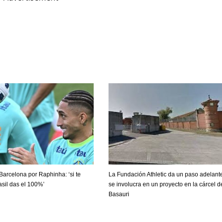
 Barcelona por Raphinha: ‘si te
La Fundación Athletic da un paso adelant
sil das el 100%’
se involucra en un proyecto en la cárcel d
DEN
NE
NYG
Basauri
24
16
24