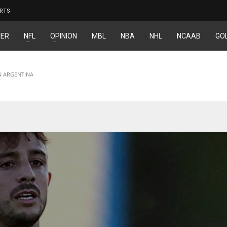
RTS
ER
NFL
OPINION
MBL
NBA
NHL
NCAAB
GO
N ARGENTINA