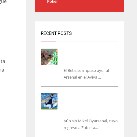
gue
Poker
RECENT POSTS
Bartra: «Tenemos muchas
ganas de lo que creo puede
sta
ser un gran año»
na
El Betis se impuso ayer al
Arsenal en el Aviva ...
Kubo, la gran atracción de
la Real en los amistosos de
este fin de semana en
Colonia
Aún sin Mikel Oyarzabal, cuyo
regreso a Zubieta...