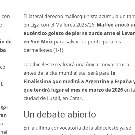
l con
El lateral derecho mallorquinista acumula un tan
e
en Liga con el Mallorca 2025/26.
Maffeo anotó u
auténtico golazo de pierna zurda ante el Leva
ño de
en Son Moix
para salvar un punto para los
oba
bermellones (1-1).
a
La albiceleste realizará una única convocatoria
nco
antes de la cita mundialista, será para
la
Finalissima que medirá a Argentina y España 
l,
que tendrá lugar el mes de marzo de 2026
en la
ciudad de Lusail, en Catar.
Liga
Un debate abierto
ran
ia
En la última convocatoria de la albiceleste ya se
onel