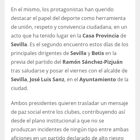
DEN
En el mismo, los protagonistas han querido
24
destacar el papel del deporte como herramienta
de unión, respeto y convivencia ciudadana, en un
PIT
acto que ha tenido lugar en la
Casa Provincia
de
20
Sevilla
. Es el segundo encuentro estos días de los
principales dirigentes de
Sevilla
y
Betis
en la
NE
previa del partido del
Ramón Sánchez-Pizjuán
16
tras saludarse y posar el viernes con el alcalde de
Sevilla
,
José Luis Sanz
, en el
Ayuntamiento
de la
OAK
ciudad.
19
Ambos presidentes quieren trasladar un mensaje
de paz social entre los clubes, contribuyendo así
NYG
desde el plano institucional a que no se
24
produzcan incidentes de ningún tipo entre ambas
aficiones en un partido declarado de alto riesgo
MIA