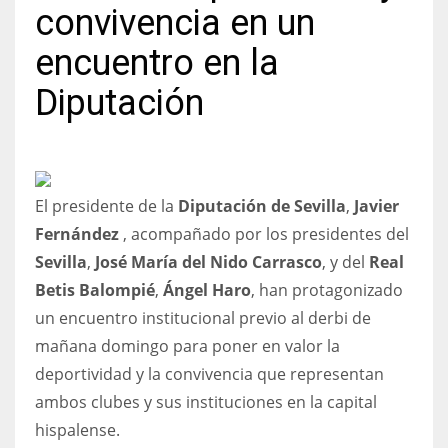
convivencia en un
encuentro en la
Diputación
NYJ
3
ATL
El presidente de la
Diputación de Sevilla
,
Javier
24
Fernández
, acompañado por los presidentes del
Sevilla
,
José María del Nido Carrasco
, y del
Real
IND
Betis Balompié
,
Ángel Haro
, han protagonizado
34
un encuentro institucional previo al derbi de
mañana domingo para poner en valor la
MIN
deportividad y la convivencia que representan
6
ambos clubes y sus instituciones en la capital
hispalense.