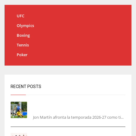
UFC
Olympics
Boxing
Tennis
Poker
RECENT POSTS
Jon Martín: «No pienso en si soy joven, pienso
en hacerlo lo mejor posible pese a mi juventud»
Jon Martín afronta la temporada 2026-27 como ti...
García Plaza elige a sus capitanes