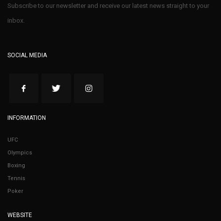
Subscribe to our newsletter and receive our latest news straight to your
inbox.
SOCIAL MEDIA
INFORMATION
UFC
Olympics
Boxing
Tennis
Poker
WEBSITE