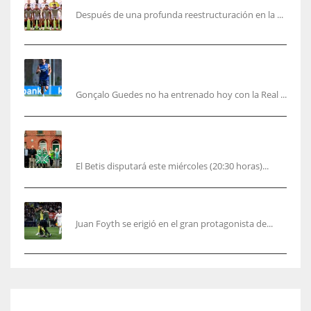
Después de una profunda reestructuración en la ...
Guedes sera bajá unos días por una operación
de carácter personal no deportiva
Gonçalo Guedes no ha entrenado hoy con la Real ...
El Betis rinde homenaje en Dublín a Patrick
O’Connell
El Betis disputará este miércoles (20:30 horas)...
Foyth supera su enésimo “infierno”
Juan Foyth se erigió en el gran protagonista de...