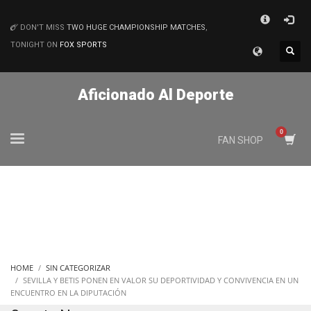
×
DON'T MISS
TWO HUGE CHAMPIONSHIP MATCHES
,
MATCHES
TONIGHT ON
FOX SPORTS
Aficionado Al Deporte
FAN SHOP
HOME
SIN CATEGORIZAR
SEVILLA Y BETIS PONEN EN VALOR SU DEPORTIVIDAD Y CONVIVENCIA EN UN
ENCUENTRO EN LA DIPUTACIÓN