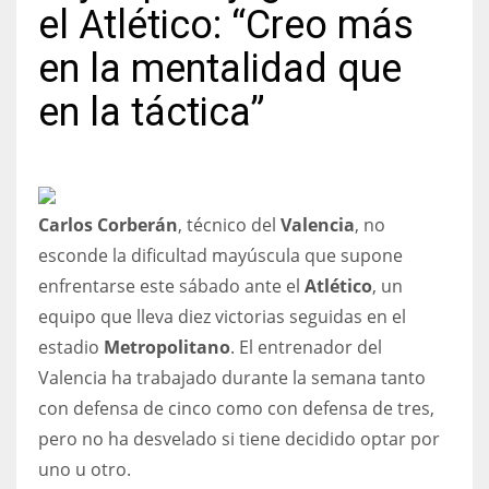
el Atlético: “Creo más
en la mentalidad que
en la táctica”
NYJ
3
ATL
Carlos Corberán
, técnico del
Valencia
, no
24
esconde la dificultad mayúscula que supone
enfrentarse este sábado ante el
Atlético
, un
IND
equipo que lleva diez victorias seguidas en el
34
estadio
Metropolitano
. El entrenador del
Valencia ha trabajado durante la semana tanto
MIN
con defensa de cinco como con defensa de tres,
6
pero no ha desvelado si tiene decidido optar por
uno u otro.