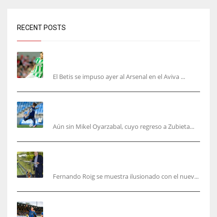
RECENT POSTS
Bartra: «Tenemos muchas ganas de lo que creo
puede ser un gran año»
El Betis se impuso ayer al Arsenal en el Aviva ...
Kubo, la gran atracción de la Real en los
amistosos de este fin de semana en Colonia
Aún sin Mikel Oyarzabal, cuyo regreso a Zubieta...
Fernando Roig: “Tenemos que marcarnos el
objetivo de un tercer año en Champions”
Fernando Roig se muestra ilusionado con el nuev...
El Sevilla sigue con su puesta a punto mientras
acelera en el mercado