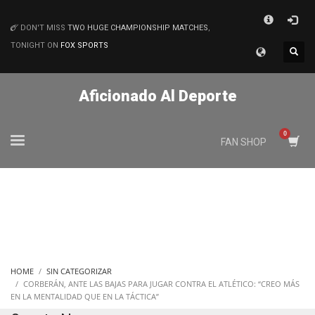
×
DON'T MISS
TWO HUGE CHAMPIONSHIP MATCHES
,
MATCHES
TONIGHT ON
FOX SPORTS
Aficionado Al Deporte
FAN SHOP
HOME
SIN CATEGORIZAR
CORBERÁN, ANTE LAS BAJAS PARA JUGAR CONTRA EL ATLÉTICO: “CREO MÁS
EN LA MENTALIDAD QUE EN LA TÁCTICA”