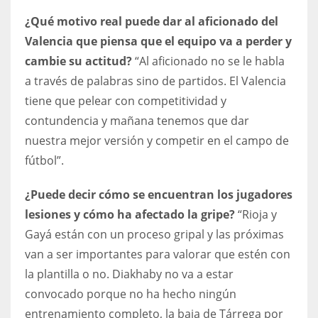
DEN
¿Qué motivo real puede dar al aficionado del
24
Valencia que piensa que el equipo va a perder y
cambie su actitud?
“Al aficionado no se le habla
PIT
a través de palabras sino de partidos. El Valencia
20
tiene que pelear con competitividad y
contundencia y mañana tenemos que dar
NE
nuestra mejor versión y competir en el campo de
16
fútbol”.
OAK
¿Puede decir cómo se encuentran los jugadores
19
lesiones y cómo ha afectado la gripe?
“Rioja y
Gayá están con un proceso gripal y las próximas
van a ser importantes para valorar que estén con
NYG
la plantilla o no. Diakhaby no va a estar
24
convocado porque no ha hecho ningún
entrenamiento completo, la baja de Tárrega por
MIA