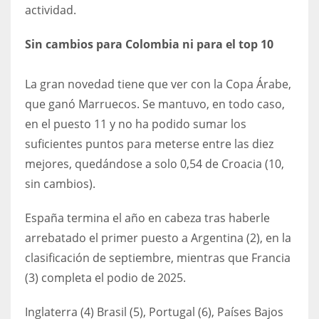
DEN
actividad.
24
Sin cambios para Colombia ni para el top 10
PIT
La gran novedad tiene que ver con la Copa Árabe,
20
que ganó Marruecos. Se mantuvo, en todo caso,
en el puesto 11 y no ha podido sumar los
NE
suficientes puntos para meterse entre las diez
16
mejores, quedándose a solo 0,54 de Croacia (10,
sin cambios).
OAK
19
España termina el año en cabeza tras haberle
arrebatado el primer puesto a Argentina (2), en la
clasificación de septiembre, mientras que Francia
NYG
(3) completa el podio de 2025.
24
Inglaterra (4) Brasil (5), Portugal (6), Países Bajos
MIA