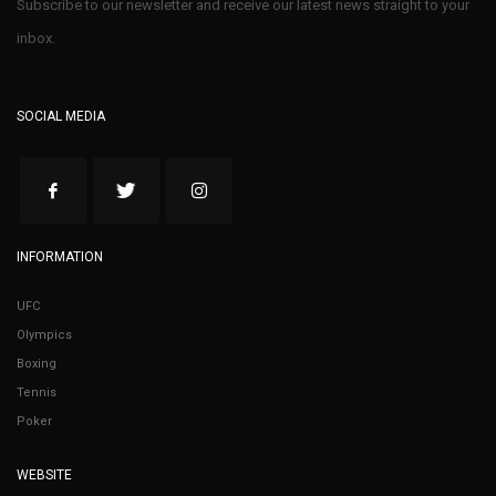
Subscribe to our newsletter and receive our latest news straight to your
inbox.
SOCIAL MEDIA
INFORMATION
UFC
Olympics
Boxing
Tennis
Poker
WEBSITE