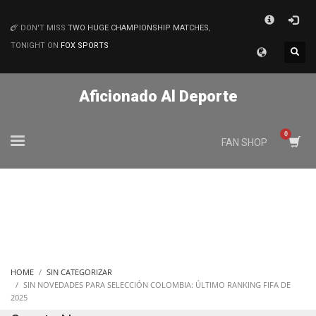
×
DON'T MISS
TWO HUGE CHAMPIONSHIP MATCHES
,
MATCHES
TONIGHT ON
FOX SPORTS
Aficionado Al Deporte
FAN SHOP
HOME
SIN CATEGORIZAR
SIN NOVEDADES PARA SELECCIÓN COLOMBIA: ÚLTIMO RANKING FIFA DE
2025