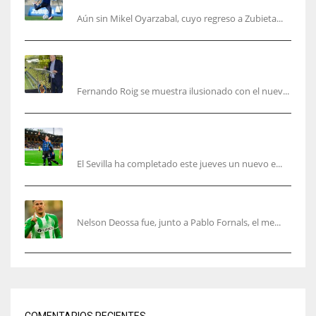
Aún sin Mikel Oyarzabal, cuyo regreso a Zubieta...
Fernando Roig: “Tenemos que marcarnos el
objetivo de un tercer año en Champions”
Fernando Roig se muestra ilusionado con el nuev...
El Sevilla sigue con su puesta a punto mientras
acelera en el mercado
El Sevilla ha completado este jueves un nuevo e...
Nelson Deossa cambia el guión
Nelson Deossa fue, junto a Pablo Fornals, el me...
COMENTARIOS RECIENTES