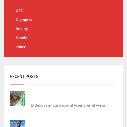
UFC
Olympics
Boxing
Tennis
Poker
RECENT POSTS
Bartra: «Tenemos muchas ganas de lo que creo
puede ser un gran año»
El Betis se impuso ayer al Arsenal en el Aviva ...
Kubo, la gran atracción de la Real en los
amistosos de este fin de semana en Colonia