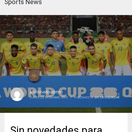
Sports News
aficionadoadmin
LUNES, 22 DICIEMBRE 2025
/
PUBLISHED IN
SIN CATEGORIZAR
Sin novedades para