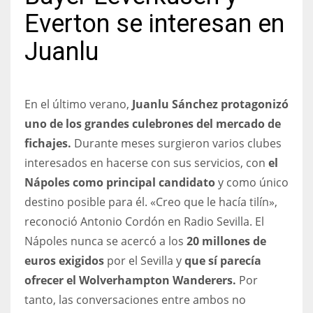
Everton se interesan en
Juanlu
NYJ
3
En el último verano,
Juanlu Sánchez protagonizó
uno de los grandes culebrones del mercado de
ATL
fichajes.
Durante meses surgieron varios clubes
24
interesados en hacerse con sus servicios, con
el
Nápoles como principal candidato
y como único
IND
destino posible para él. «Creo que le hacía tilín»,
34
reconoció Antonio Cordón en Radio Sevilla. El
Nápoles nunca se acercó a los
20 millones de
MIN
euros exigidos
por el Sevilla y
que sí parecía
6
ofrecer el Wolverhampton Wanderers.
Por
tanto, las conversaciones entre ambos no