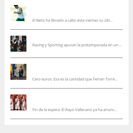
Cucho, Fidalgo y Marc Roca, en la lista para
recibir al Bournemouth
El Betis ha llevado a cabo este viernes su últi...
El Racing deja atrás las malas sensaciones
Racing y Sporting apuran la pretemporada en un ...
Ferran Torres será gratis total para los
valencianos
Cero euros. Esa es la cantidad que Ferran Torre...
El Rayo Vallecano anuncia su primera
equipación de la 26/27… sin franja
Fin de la espera. El Rayo Vallecano ya ha anunc...