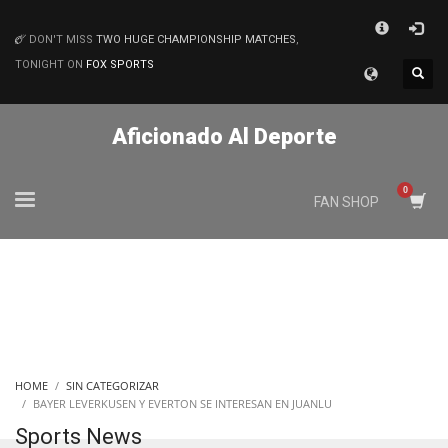
×
DON'T MISS
TWO HUGE CHAMPIONSHIP MATCHES
,
MATCHES
TONIGHT ON
FOX SPORTS
Aficionado Al Deporte
FAN SHOP
HOME
SIN CATEGORIZAR
BAYER LEVERKUSEN Y EVERTON SE INTERESAN EN JUANLU
Sports News