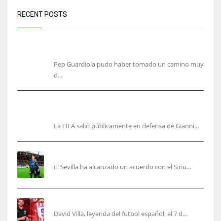
RECENT POSTS
Guardiola escribió alineaciones de Italia, pero rechazó
por cansancio
Pep Guardiola pudo haber tomado un camino muy
d...
FIFA respalda a Gianni Infantino y denuncia una
campaña en su contra
La FIFA salió públicamente en defensa de Gianni...
Robbie Ure será el ‘9’ del Sevilla
El Sevilla ha alcanzado un acuerdo con el Siriu...
Villa, la guinda de Casa Atleti
David Villa, leyenda del fútbol español, el 7 d...