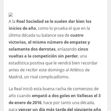
A la
Real Sociedad se le suelen dar bien los
NYJ
inicios de año
, como lo prueba el que en la
3
última década su balance sea de
cuatro
victorias, el mismo número de empates y
ATL
solamente dos derrotas
, enlazando
cinco
24
vueltas a la competición sin perder
, una
estadística positiva que le vendrá bien recordar
antes de recibir este domingo al Atlético de
IND
Madrid, un rival complicadísimo.
34
La Real inició esta buena racha de comienzos de
MIN
año cuando
empató a dos goles en Vallecas el 3
6
de enero de 2016
, hace por tanto una década,
para
vencer un día más tarde del siguiente año