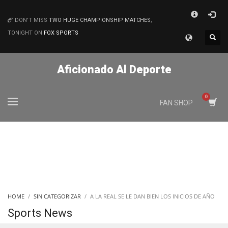
×
DON'T MISS
TWO HUGE CHAMPIONSHIP MATCHES
,
MATCHES
TONIGHT ON
FOX SPORTS
Aficionado Al Deporte
FAN SHOP
HOME
SIN CATEGORIZAR
A LA REAL SE LE DAN BIEN LOS INICIOS DE AÑO
Sports News