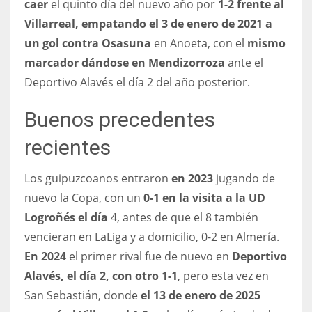
caer
el quinto día del nuevo año por
1-2 frente al
17
Villarreal, empatando el 3 de enero de 2021 a
un gol contra Osasuna
en Anoeta, con el
mismo
marcador dándose en Mendizorroza
ante el
DAL
Deportivo Alavés el día 2 del año posterior.
22
Buenos precedentes
WSH
26
recientes
Los guipuzcoanos entraron
en 2023
jugando de
nuevo la Copa, con un
0-1 en la visita a la UD
Logroñés el día
4, antes de que el 8 también
vencieran en LaLiga y a domicilio, 0-2 en Almería.
En 2024
el primer rival fue de nuevo en
Deportivo
Alavés, el día 2, con otro 1-1
, pero esta vez en
San Sebastián, donde
el 13 de enero de 2025