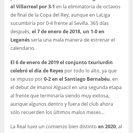
DEN
al Villarreal por 3-1
en la eliminatoria de octavos
24
de final de la Copa del Rey, aunque en LaLiga
sucumbiría por 0-4 frente al Sevilla. 365 días
PIT
después,
el 7 de enero de 2018, un 1-0 en
20
Leganés
sería una mala manera de estrenar el
calendario.
NE
El 6 de enero de 2019 el conjunto txuriurdin
16
celebró el día de Reyes
por todo lo alto, ya que
se impuso por
0-2 en el Santiago Bernabéu
, en
OAK
el debut de Imanol Alguacil en una segunda etapa
19
al frente que terminaría siendo muy exitosa,
aunque algunos dentro y fuera del club ahora
NYG
sólo recuerden los últimos malos meses…
24
La Real tuvo un comienzo bien distinto
en 2020
, al
MIA