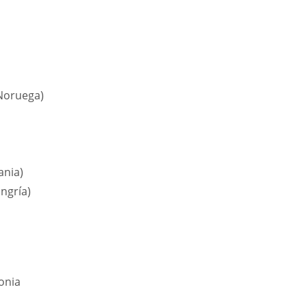
PIT
OAK
MIA
20
19
17
(Noruega)
ania)
ngría)
onia