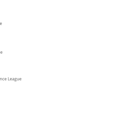
e
ce
ence League
DEN
NE
NYG
24
16
24