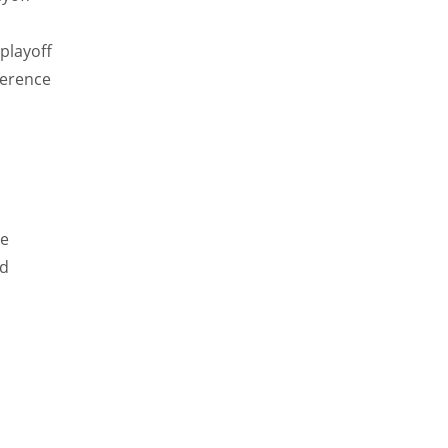
playoff
ference
ce
id