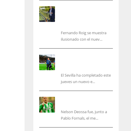
Fernando Roig: “Tenemos
que marcarnos el objetivo
de un tercer año en
Champions”
Fernando Roig se muestra
ilusionado con el nuev...
El Sevilla sigue con su
puesta a punto mientras
acelera en el mercado
El Sevilla ha completado este
jueves un nuevo e...
Nelson Deossa cambia el
guión
Nelson Deossa fue, junto a
IND
NYJ
Pablo Fornals, el me...
34
3