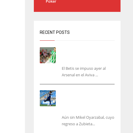
Poker
RECENT POSTS
Bartra: «Tenemos muchas
ganas de lo que creo puede
ser un gran año»
El Betis se impuso ayer al
Arsenal en el Aviva ...
Kubo, la gran atracción de
la Real en los amistosos de
este fin de semana en
Colonia
Aún sin Mikel Oyarzabal, cuyo
regreso a Zubieta...