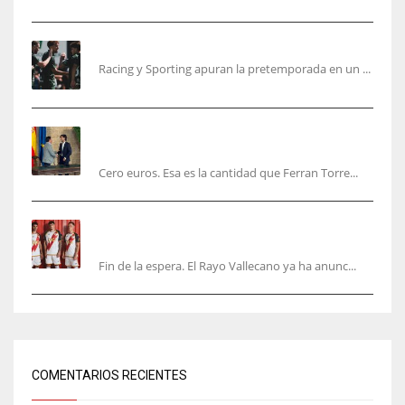
El Racing deja atrás las malas sensaciones
Racing y Sporting apuran la pretemporada en un ...
Ferran Torres será gratis total para los
valencianos
Cero euros. Esa es la cantidad que Ferran Torre...
El Rayo Vallecano anuncia su primera
equipación de la 26/27… sin franja
Fin de la espera. El Rayo Vallecano ya ha anunc...
COMENTARIOS RECIENTES