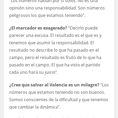
“Los números hablan por sí solos. No es una
DEN
opinión sino una responsabilidad. Son números
24
peligrosos los que estamos teniendo”.
PIT
¿El marcador es exagerado?
“Decirlo puede
20
parecer una excusa. El resultado es el que es y
tenemos que asumir la responsabilidad. El
NE
resultado no describe lo que ha pasado en el
16
campo, pero el resultado es fruto de lo que ha
pasado en el campo. El que ha visto el partido
OAK
cada uno hará su juicio”.
19
¿Cree que salvar al Valencia es un milagro?
“Los
números que estamos teniendo no son buenos.
NYG
Somos conscientes de la dificultad y que tenemos
24
que cambiar la dinámica”.
MIA