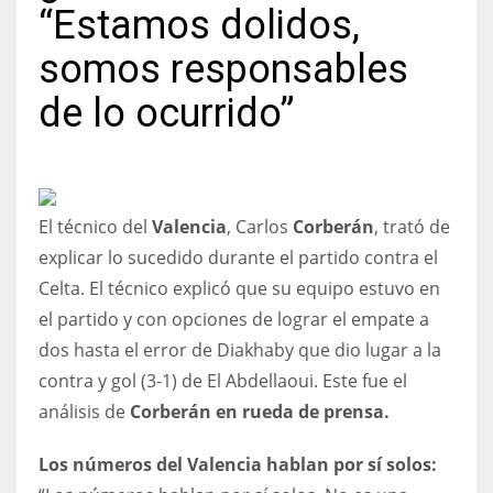
“Estamos dolidos,
somos responsables
de lo ocurrido”
NYJ
3
ATL
El técnico del
Valencia
, Carlos
Corberán
, trató de
24
explicar lo sucedido durante el partido contra el
Celta. El técnico explicó que su equipo estuvo en
IND
el partido y con opciones de lograr el empate a
34
dos hasta el error de Diakhaby que dio lugar a la
contra y gol (3-1) de El Abdellaoui. Este fue el
MIN
análisis de
Corberán en rueda de prensa.
6
Los números del Valencia hablan por sí solos: