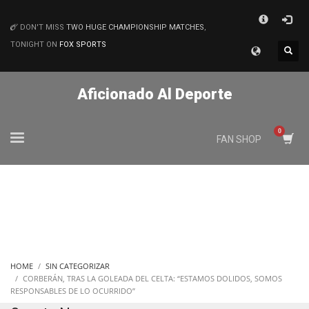
×
DON'T MISS
TWO HUGE CHAMPIONSHIP MATCHES
,
MATCHES
TONIGHT ON
FOX SPORTS
Aficionado Al Deporte
FAN SHOP
HOME
SIN CATEGORIZAR
CORBERÁN, TRAS LA GOLEADA DEL CELTA: “ESTAMOS DOLIDOS, SOMOS
RESPONSABLES DE LO OCURRIDO”