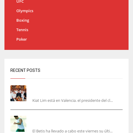
UFC
Olympics
Boxing
Tennis
Poker
RECENT POSTS
Kiat Lim visita el nuevo Mestalla y la Basílica
junto a la plantilla
Kiat Lim está en Valencia. el presidente del cl...
Cucho, Fidalgo y Marc Roca, en la lista para
recibir al Bournemouth
El Betis ha llevado a cabo este viernes su últi...