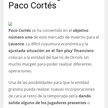
Paco Cortés
NYJ
Paco Cortés
se ha convertido en el
objetivo
3
número uno
de este mercado de invierno para el
Levante
. La difícil coyuntura económica y la
ATL
ajustada situación en el ‘fair play’ financiero
24
colocan a la entidad del barrio de Orriols sin
mucho margen para poder realizar diferentes
IND
operaciones.
34
Una de las posibilidades para que la entidad
MIN
granota pueda realizar nuevas incorporaciones
6
de cara al resto de la temporada sería
dando
salida alguno de los jugadores presentes
o