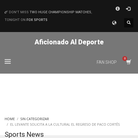
×
DON'T MISS
TWO HUGE CHAMPIONSHIP MATCHES
,
MATCHES
TONIGHT ON
FOX SPORTS
Aficionado Al Deporte
FAN SHOP
HOME
SIN CATEGORIZAR
EL LEVANTE SOLICITA A LA CULTURAL EL REGRESO DE PACO CORTÉS
Sports News