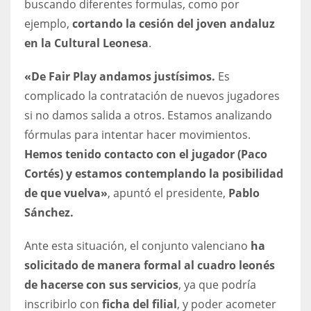
buscando diferentes formulas, como por
DEN
ejemplo,
cortando la cesión del joven andaluz
24
en la Cultural Leonesa
.
PIT
«De Fair Play andamos justísimos.
Es
20
complicado la contratación de nuevos jugadores
si no damos salida a otros. Estamos analizando
NE
fórmulas para intentar hacer movimientos.
16
Hemos tenido contacto con el jugador (Paco
Cortés) y estamos contemplando la posibilidad
OAK
de que vuelva»
, apuntó el presidente,
Pablo
19
Sánchez.
Ante esta situación, el conjunto valenciano
ha
NYG
solicitado de manera formal al cuadro leonés
24
de hacerse con sus servicios
, ya que podría
inscribirlo con
ficha del filial
, y poder acometer
MIA