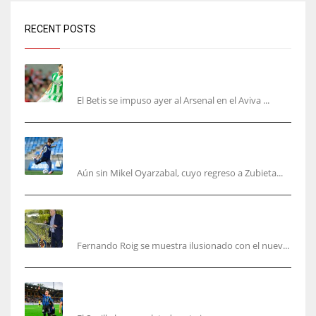
RECENT POSTS
Bartra: «Tenemos muchas ganas de lo que creo
puede ser un gran año»
El Betis se impuso ayer al Arsenal en el Aviva ...
Kubo, la gran atracción de la Real en los
amistosos de este fin de semana en Colonia
Aún sin Mikel Oyarzabal, cuyo regreso a Zubieta...
Fernando Roig: “Tenemos que marcarnos el
objetivo de un tercer año en Champions”
Fernando Roig se muestra ilusionado con el nuev...
El Sevilla sigue con su puesta a punto mientras
acelera en el mercado