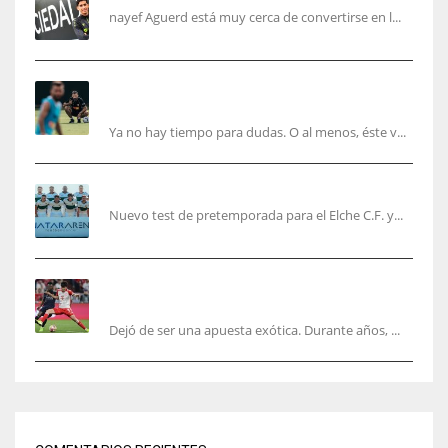
nayef Aguerd está muy cerca de convertirse en l...
Corberán pide un central titular por delante de
Tárrega y De Haas
Ya no hay tiempo para dudas. O al menos, éste v...
El Elche cierra la pretemporada con victoria
Nuevo test de pretemporada para el Elche C.F. y...
El mercado del ‘gol naciente’: Asia conquista
Europa
Dejó de ser una apuesta exótica. Durante años, ...