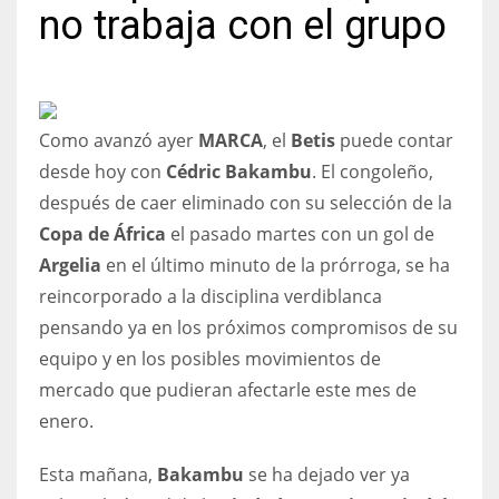
no trabaja con el grupo
NYJ
Como avanzó ayer
MARCA
, el
Betis
puede contar
3
desde hoy con
Cédric Bakambu
. El congoleño,
después de caer eliminado con su selección de la
ATL
Copa de África
el pasado martes con un gol de
24
Argelia
en el último minuto de la prórroga, se ha
reincorporado a la disciplina verdiblanca
IND
pensando ya en los próximos compromisos de su
34
equipo y en los posibles movimientos de
mercado que pudieran afectarle este mes de
MIN
enero.
6
Esta mañana,
Bakambu
se ha dejado ver ya