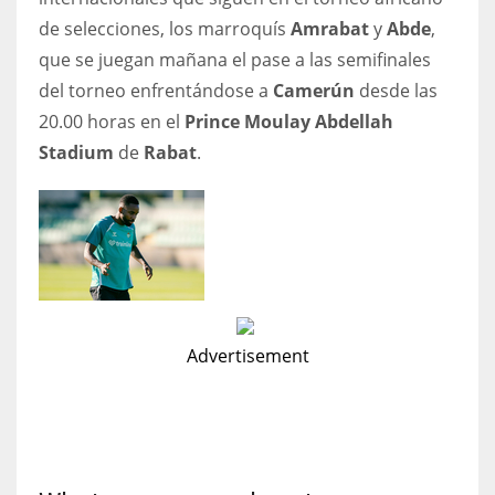
de selecciones, los marroquís
Amrabat
y
Abde
,
17
que se juegan mañana el pase a las semifinales
del torneo enfrentándose a
Camerún
desde las
DAL
20.00 horas en el
Prince Moulay Abdellah
22
Stadium
de
Rabat
.
WSH
26
Advertisement