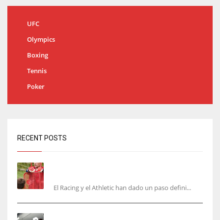
UFC
Olympics
Boxing
Tennis
Poker
RECENT POSTS
El órdago de Chema Aragón deja a punto el
fichaje de Agirrezabala
El Racing y el Athletic han dado un paso defini...
Aguerd, sólo falta el reconocimiento médico