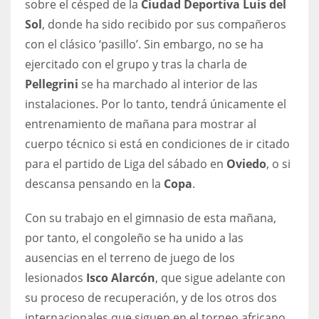
sobre el césped de la
Ciudad Deportiva Luis del
DEN
Sol
, donde ha sido recibido por sus compañeros
24
con el clásico ‘pasillo’. Sin embargo, no se ha
ejercitado con el grupo y tras la charla de
PIT
Pellegrini
se ha marchado al interior de las
20
instalaciones. Por lo tanto, tendrá únicamente el
entrenamiento de mañana para mostrar al
NE
cuerpo técnico si está en condiciones de ir citado
16
para el partido de Liga del sábado en
Oviedo
, o si
descansa pensando en la
Copa
.
OAK
19
Con su trabajo en el gimnasio de esta mañana,
por tanto, el congoleño se ha unido a las
ausencias en el terreno de juego de los
NYG
lesionados
Isco Alarcón
, que sigue adelante con
24
su proceso de recuperación, y de los otros dos
MIA
internacionales que siguen en el torneo africano