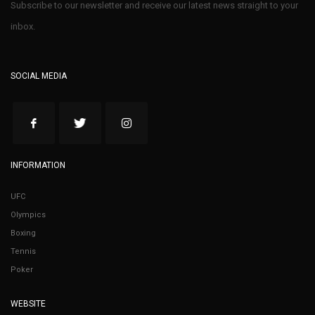
Subscribe to our newsletter and receive our latest news straight to your
inbox.
SOCIAL MEDIA
INFORMATION
UFC
Olympics
Boxing
Tennis
Poker
WEBSITE