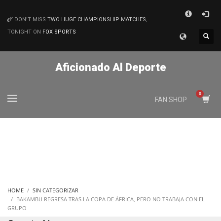
×
DON'T MISS
TWO HUGE CHAMPIONSHIP MATCHES
,
MATCHES
TONIGHT ON
FOX SPORTS
Aficionado Al Deporte
FAN SHOP
HOME
SIN CATEGORIZAR
BAKAMBU REGRESA TRAS LA COPA DE ÁFRICA, PERO NO TRABAJA CON EL
GRUPO