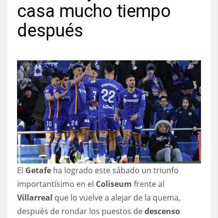
casa mucho tiempo
después
NYJ
3
ATL
24
IND
34
El
Getafe
ha logrado este sábado un triunfo
MIN
importantísimo en el
Coliseum
frente al
6
Villarreal
que lo vuelve a alejar de la quema,
después de rondar los puestos de
descenso