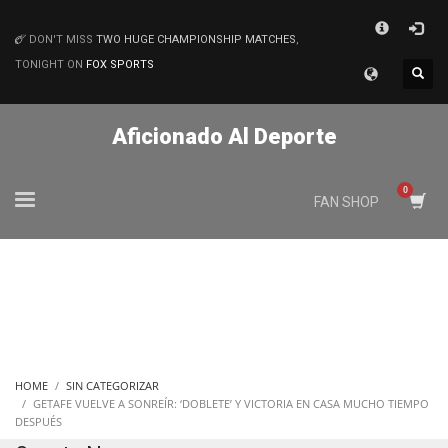
×
DON'T MISS
TWO HUGE CHAMPIONSHIP MATCHES
,
MATCHES
TONIGHT ON
FOX SPORTS
Aficionado Al Deporte
FAN SHOP
HOME
SIN CATEGORIZAR
GETAFE VUELVE A SONREÍR: ‘DOBLETE’ Y VICTORIA EN CASA MUCHO TIEMPO
DESPUÉS