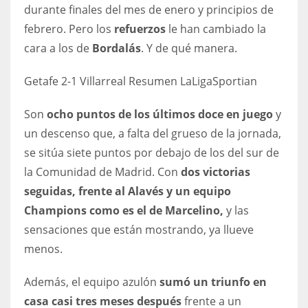
DEN
durante finales del mes de enero y principios de
24
febrero. Pero los
refuerzos
le han cambiado la
cara a los de
Bordalás
. Y de qué manera.
PIT
Getafe 2-1 Villarreal Resumen LaLiga
Sportian
20
Son
ocho puntos de los últimos doce en juego
y
NE
un descenso que, a falta del grueso de la jornada,
16
se sitúa siete puntos por debajo de los del sur de
la Comunidad de Madrid. Con
dos victorias
OAK
seguidas, frente al Alavés y un equipo
19
Champions como es el de Marcelino,
y
las
sensaciones que están mostrando, ya llueve
NYG
menos.
24
Además, el equipo azulón
sumó un triunfo en
casa casi tres meses después
frente a un
MIA