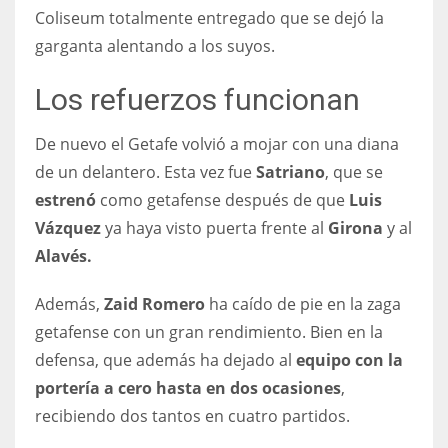
Coliseum totalmente entregado que se dejó la
17
garganta alentando a los suyos.
DAL
Los refuerzos funcionan
22
De nuevo el Getafe volvió a mojar con una diana
de un delantero. Esta vez fue
Satriano
, que se
WSH
estrenó
como getafense después de que
Luis
26
Vázquez
ya haya visto puerta frente al
Girona
y al
Alavés.
Además,
Zaid Romero
ha caído de pie en la zaga
getafense con un gran rendimiento. Bien en la
defensa, que además ha dejado al
equipo con la
portería a cero hasta en dos ocasiones
,
recibiendo dos tantos en cuatro partidos.