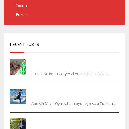
Tennis
Poker
RECENT POSTS
Bartra: «Tenemos muchas ganas de lo que creo
puede ser un gran año»
El Betis se impuso ayer al Arsenal en el Aviva ...
Kubo, la gran atracción de la Real en los
amistosos de este fin de semana en Colonia
Aún sin Mikel Oyarzabal, cuyo regreso a Zubieta...
Fernando Roig: “Tenemos que marcarnos el
objetivo de un tercer año en Champions”