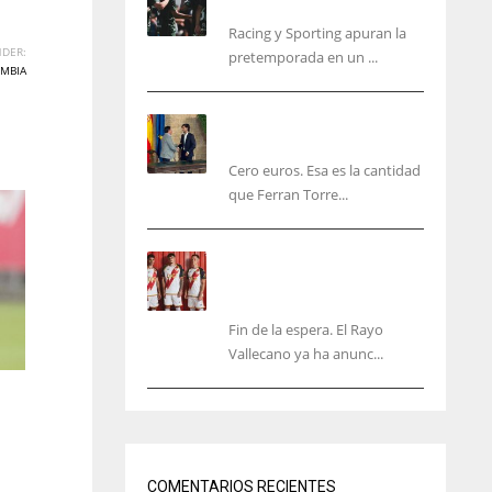
malas sensaciones
Racing y Sporting apuran la
DER:
pretemporada en un ...
MBIA
Ferran Torres será gratis
total para los valencianos
Cero euros. Esa es la cantidad
que Ferran Torre...
El Rayo Vallecano anuncia
su primera equipación de
la 26/27… sin franja
Fin de la espera. El Rayo
Vallecano ya ha anunc...
IND
NYJ
34
3
COMENTARIOS RECIENTES