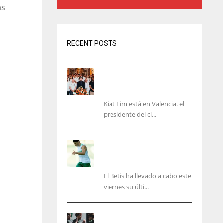
as
RECENT POSTS
Kiat Lim visita el nuevo
Mestalla y la Basílica junto
a la plantilla
Kiat Lim está en Valencia. el
presidente del cl...
Cucho, Fidalgo y Marc
Roca, en la lista para
recibir al Bournemouth
El Betis ha llevado a cabo este
viernes su últi...
El Racing deja atrás las