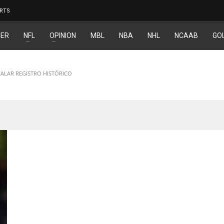
RTS
ER
NFL
OPINION
MBL
NBA
NHL
NCAAB
GO
GUALAR REGISTRO HISTÓRICO