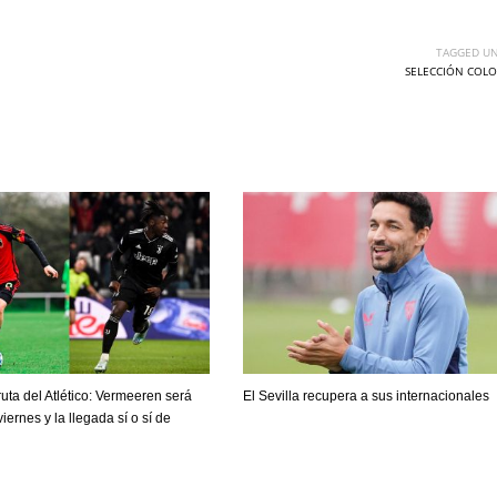
TAGGED UN
SELECCIÓN COLO
ruta del Atlético: Vermeeren será
El Sevilla recupera a sus internacionales
 viernes y la llegada sí o sí de
DEN
NE
NYG
n
24
16
24