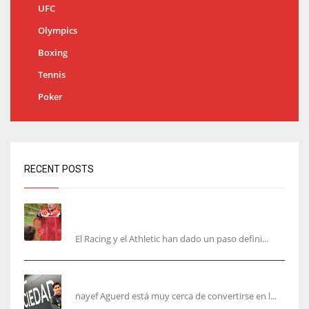
UFC
Olympics
Boxing
Tennis
Poker
RECENT POSTS
El órdago de Chema Aragón deja a punto el
fichaje de Agirrezabala
El Racing y el Athletic han dado un paso defini...
Aguerd, sólo falta el reconocimiento médico
nayef Aguerd está muy cerca de convertirse en l...