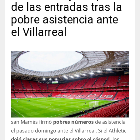
de las entradas tras la
pobre asistencia ante
el Villarreal
NYJ
3
ATL
24
IND
34
MIN
san Mamés firmó
pobres números
de asistencia
6
el pasado domingo ante el Villarreal. Si el Athletic
dejó claras sus penurias sobre el césped,
los