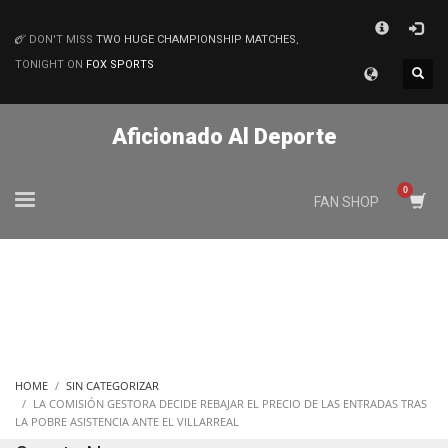
×
DON'T MISS
TWO HUGE CHAMPIONSHIP MATCHES
,
MATCHES
TONIGHT ON
FOX SPORTS
Aficionado Al Deporte
FAN SHOP
HOME
SIN CATEGORIZAR
LA COMISIÓN GESTORA DECIDE REBAJAR EL PRECIO DE LAS ENTRADAS TRAS
LA POBRE ASISTENCIA ANTE EL VILLARREAL