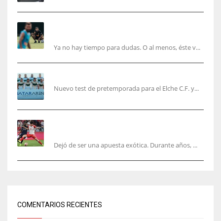
Corberán pide un central titular por delante de
Tárrega y De Haas
Ya no hay tiempo para dudas. O al menos, éste v...
El Elche cierra la pretemporada con victoria
Nuevo test de pretemporada para el Elche C.F. y...
El mercado del ‘gol naciente’: Asia conquista
Europa
Dejó de ser una apuesta exótica. Durante años, ...
COMENTARIOS RECIENTES