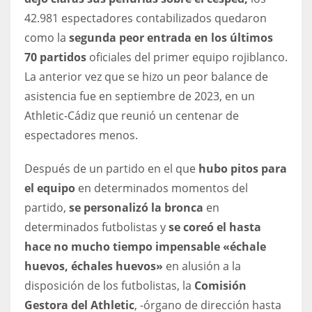
DEN
42.981 espectadores contabilizados quedaron
24
como la
segunda peor entrada en los últimos
70 partidos
oficiales del primer equipo rojiblanco.
PIT
La anterior vez que se hizo un peor balance de
20
asistencia fue en septiembre de 2023, en un
Athletic-Cádiz que reunió un centenar de
NE
espectadores menos.
16
Después de un partido en el que
hubo pitos para
OAK
el equipo
en determinados momentos del
partido,
se personalizó la bronca
en
19
determinados futbolistas y
se coreó el hasta
hace no mucho tiempo impensable «échale
NYG
huevos, échales huevos»
en alusión a la
24
disposición de los futbolistas, la
Comisión
Gestora del Athletic
, -órgano de dirección hasta
MIA