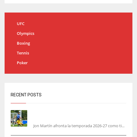
UFC
Olympics
Boxing
Tennis
Poker
RECENT POSTS
Jon Martín: «No pienso en si soy joven, pienso
en hacerlo lo mejor posible pese a mi juventud»
Jon Martín afronta la temporada 2026-27 como ti...