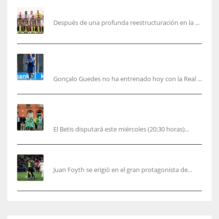
García Plaza elige a sus capitanes
Después de una profunda reestructuración en la ...
Guedes sera bajá unos días por una operación
de carácter personal no deportiva
Gonçalo Guedes no ha entrenado hoy con la Real ...
El Betis rinde homenaje en Dublín a Patrick
O’Connell
El Betis disputará este miércoles (20:30 horas)...
Foyth supera su enésimo “infierno”
Juan Foyth se erigió en el gran protagonista de...