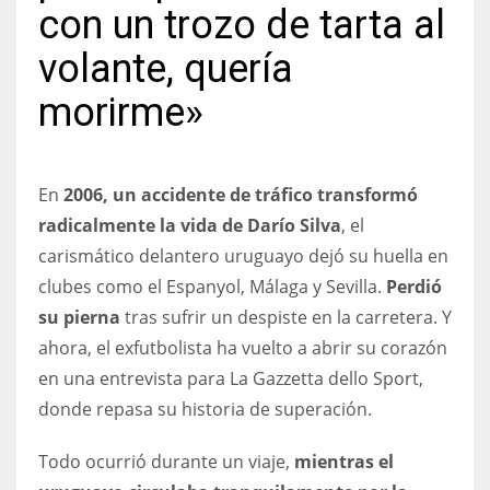
con un trozo de tarta al
volante, quería
morirme»
NYJ
3
En
2006, un accidente de tráfico transformó
ATL
radicalmente la vida de Darío Silva
, el
24
carismático delantero uruguayo dejó su huella en
clubes como el Espanyol, Málaga y Sevilla.
Perdió
IND
su pierna
tras sufrir un despiste en la carretera. Y
34
ahora, el exfutbolista ha vuelto a abrir su corazón
en una entrevista para La Gazzetta dello Sport,
MIN
donde repasa su historia de superación.
6
Todo ocurrió durante un viaje,
mientras el