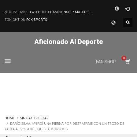
×
DON'T MISS
TWO HUGE CHAMPIONSHIP MATCHES
,
MATCHES
TONIGHT ON
FOX SPORTS
Aficionado Al Deporte
FAN SHOP
HOME
SIN CATEGORIZAR
DARÍO SILVA: «PERDÍ UNA PIERNA POR DISTRAERME CON UN TROZO DE
TARTA AL VOLANTE, QUERÍA MORIRME»