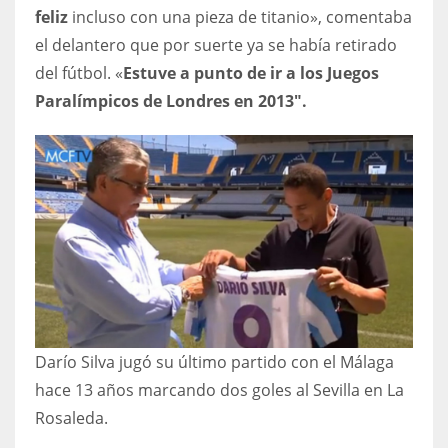
feliz
incluso con una pieza de titanio», comentaba
17
el delantero que por suerte ya se había retirado
del fútbol. «
Estuve a punto de ir a los Juegos
DAL
Paralímpicos de Londres en 2013″.
22
WSH
26
Darío Silva jugó su último partido con el Málaga
hace 13 años marcando dos goles al Sevilla en La
Rosaleda.