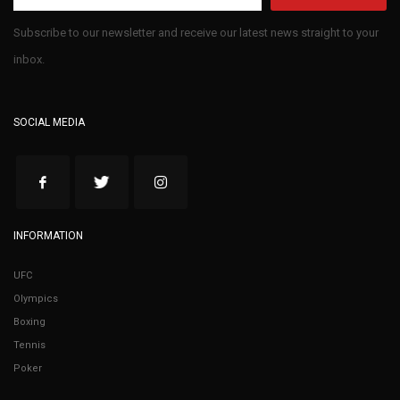
Subscribe to our newsletter and receive our latest news straight to your
inbox.
SOCIAL MEDIA
INFORMATION
UFC
Olympics
Boxing
Tennis
Poker