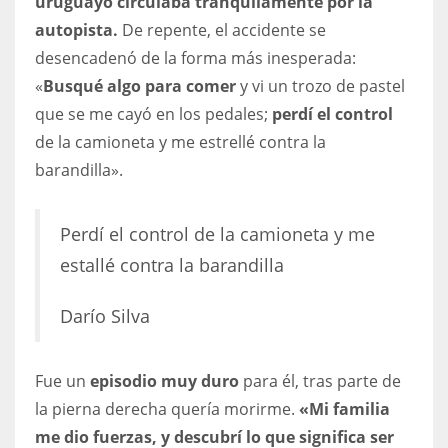
uruguayo circulaba tranquilamente por la
DEN
autopista.
De repente, el accidente se
24
desencadenó de la forma más inesperada:
«
Busqué algo para comer
y vi un trozo de pastel
PIT
que se me cayó en los pedales;
perdí el control
20
de la camioneta y me estrellé contra la
barandilla».
NE
16
Perdí el control de la camioneta y me
estallé contra la barandilla
OAK
19
Darío Silva
NYG
Fue un
episodio muy duro
para él, tras parte de
24
la pierna derecha quería morirme.
«Mi familia
me dio fuerzas, y descubrí lo que significa ser
MIA