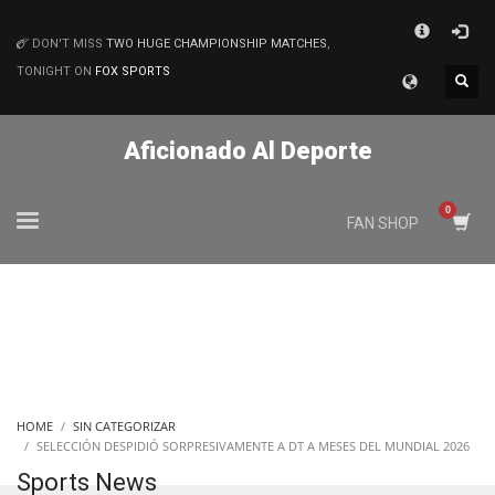
×
DON'T MISS
TWO HUGE CHAMPIONSHIP MATCHES
,
MATCHES
TONIGHT ON
FOX SPORTS
Aficionado Al Deporte
FAN SHOP
HOME
SIN CATEGORIZAR
SELECCIÓN DESPIDIÓ SORPRESIVAMENTE A DT A MESES DEL MUNDIAL 2026
Sports News