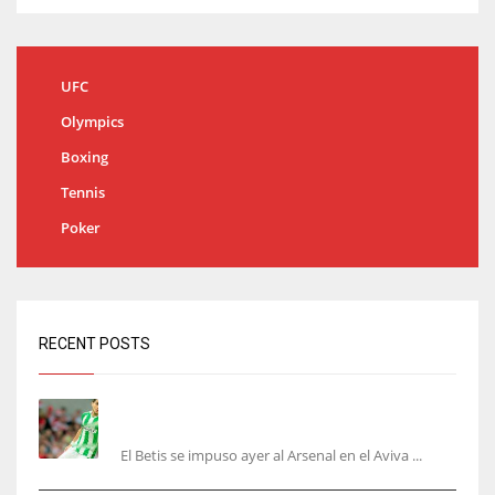
UFC
Olympics
Boxing
Tennis
Poker
RECENT POSTS
Bartra: «Tenemos muchas ganas de lo que creo
puede ser un gran año»
El Betis se impuso ayer al Arsenal en el Aviva ...