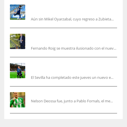
Kubo, la gran atracción de la Real en los
amistosos de este fin de semana en Colonia
Aún sin Mikel Oyarzabal, cuyo regreso a Zubieta...
Fernando Roig: “Tenemos que marcarnos el
objetivo de un tercer año en Champions”
Fernando Roig se muestra ilusionado con el nuev...
El Sevilla sigue con su puesta a punto mientras
acelera en el mercado
El Sevilla ha completado este jueves un nuevo e...
Nelson Deossa cambia el guión
Nelson Deossa fue, junto a Pablo Fornals, el me...