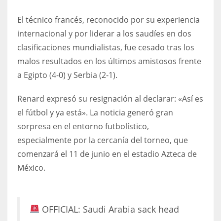
DEN
El técnico francés, reconocido por su experiencia
24
internacional y por liderar a los saudíes en dos
PIT
clasificaciones mundialistas, fue cesado tras los
20
malos resultados en los últimos amistosos frente
a Egipto (4-0) y Serbia (2-1).
NE
Renard expresó su resignación al declarar: «Así es
16
el fútbol y ya está». La noticia generó gran
sorpresa en el entorno futbolístico,
OAK
especialmente por la cercanía del torneo, que
19
comenzará el 11 de junio en el estadio Azteca de
México.
NYG
24
OFFICIAL: Saudi Arabia sack head
MIA