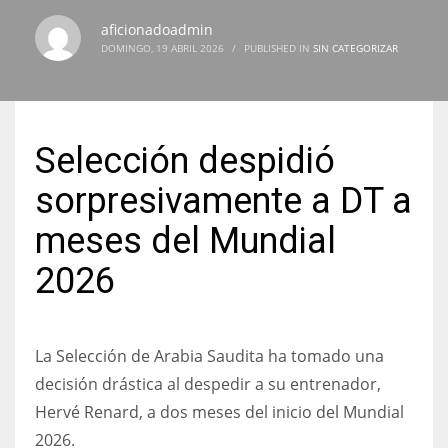
aficionadoadmin
DOMINGO, 19 ABRIL 2026
/
PUBLISHED IN
SIN CATEGORIZAR
NYJ
3
Selección despidió
ATL
sorpresivamente a DT a
24
meses del Mundial
2026
IND
34
La Selección de Arabia Saudita ha tomado una
MIN
decisión drástica al despedir a su entrenador,
6
Hervé Renard, a dos meses del inicio del Mundial
2026.