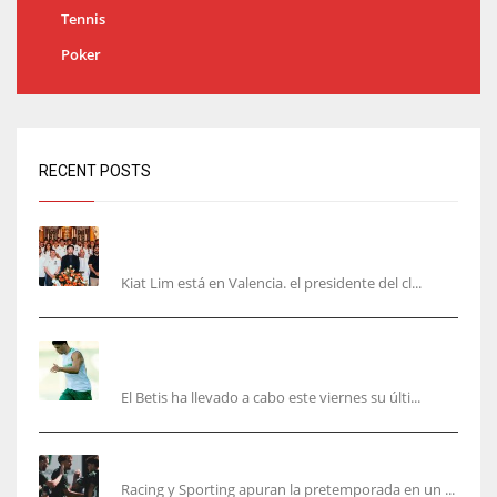
Tennis
Poker
RECENT POSTS
Kiat Lim visita el nuevo Mestalla y la Basílica
junto a la plantilla
Kiat Lim está en Valencia. el presidente del cl...
Cucho, Fidalgo y Marc Roca, en la lista para
recibir al Bournemouth
El Betis ha llevado a cabo este viernes su últi...
El Racing deja atrás las malas sensaciones
Racing y Sporting apuran la pretemporada en un ...