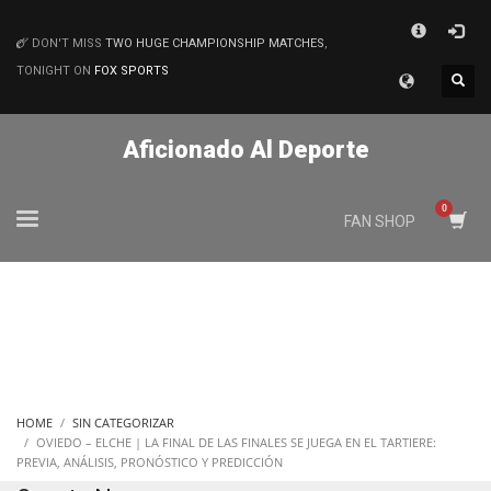
×
DON'T MISS
TWO HUGE CHAMPIONSHIP MATCHES
,
MATCHES
TONIGHT ON
FOX SPORTS
Aficionado Al Deporte
FAN SHOP
HOME
SIN CATEGORIZAR
OVIEDO – ELCHE | LA FINAL DE LAS FINALES SE JUEGA EN EL TARTIERE:
PREVIA, ANÁLISIS, PRONÓSTICO Y PREDICCIÓN