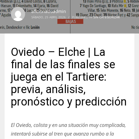
aficionadoadmin
SÁBADO, 25 ABRIL 2026
/
PUBLISHED IN
SIN CATEGORIZAR
NYJ
3
Oviedo – Elche | La
ATL
final de las finales se
24
juega en el Tartiere:
previa, análisis,
IND
34
pronóstico y predicción
MIN
6
El Oviedo, colista y en una situación muy complicada,
intentará subirse al tren que avanza rumbo a la