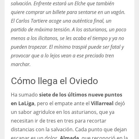
DEN
salvación. Enfrente estará un Elche que también
quiere comprar un billete para sentarse en un vagón.
24
El Carlos Tartiere acoge una auténtica final, un
PIT
partido de máxima tensión. A los asturianos, un poco
20
menos a los ilicitanos, se les acaba el tiempo y ya no
pueden tropezar. El mínimo traspié puede ser fatal y
provocar que a lo lejos vean a ese preciado tren
NE
marchar.
16
Cómo llega el Oviedo
OAK
19
Ha sumado
siete de los últimos nueve puntos
en LaLiga
, pero el empate ante el
Villarreal
dejó
un sabor agridulce en los asturianos, que ya
NYG
necesitan ir de tres en tres para recortar
24
distancias con la salvación. Cada punto que dejan
MIA
escapar es un dolor.
Almada
, que reconoció en la