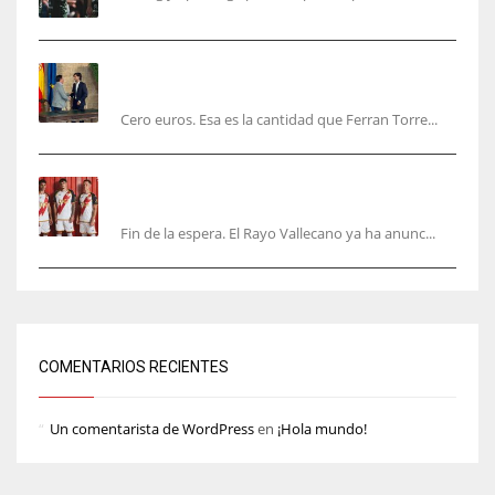
Ferran Torres será gratis total para los
valencianos
Cero euros. Esa es la cantidad que Ferran Torre...
El Rayo Vallecano anuncia su primera
equipación de la 26/27… sin franja
Fin de la espera. El Rayo Vallecano ya ha anunc...
COMENTARIOS RECIENTES
Un comentarista de WordPress
en
¡Hola mundo!