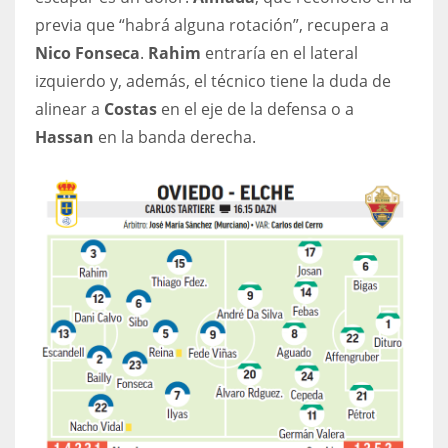
previa que “habrá alguna rotación”, recupera a
17
Nico Fonseca
.
Rahim
entraría en el lateral
izquierdo y, además, el técnico tiene la duda de
DAL
alinear a
Costas
en el eje de la defensa o a
22
Hassan
en la banda derecha.
WSH
26