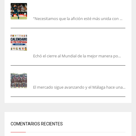
El Valencia está ‘roto’ en pleno mes de agosto:
la bronca interminable
“Necesitamos que la afición esté más unida con ...
Pretemporada de LaLiga 2026/27: fechas,
horarios y dónde ver todos los amistosos de los
equipos en España
Echó el cierre al Mundial de la mejor manera po...
La Hypermotion mira a La Rosaleda en el
mercado
El mercado sigue avanzando y el Málaga hace una...
COMENTARIOS RECIENTES