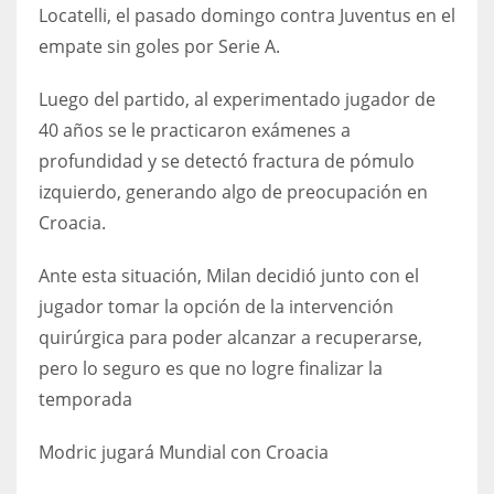
DEN
Locatelli, el pasado domingo contra Juventus en el
24
empate sin goles por Serie A.
Luego del partido, al experimentado jugador de
PIT
40 años se le practicaron exámenes a
20
profundidad y se detectó fractura de pómulo
izquierdo, generando algo de preocupación en
NE
Croacia.
16
Ante esta situación, Milan decidió junto con el
OAK
jugador tomar la opción de la intervención
19
quirúrgica para poder alcanzar a recuperarse,
pero lo seguro es que no logre finalizar la
temporada
NYG
24
Modric jugará Mundial con Croacia
MIA