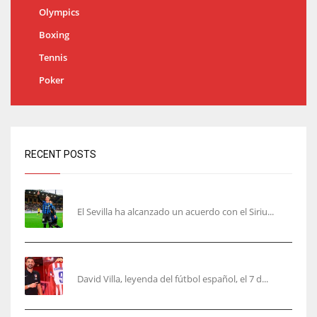
Olympics
Boxing
Tennis
Poker
RECENT POSTS
Robbie Ure será el ‘9’ del Sevilla
El Sevilla ha alcanzado un acuerdo con el Siriu...
Villa, la guinda de Casa Atleti
David Villa, leyenda del fútbol español, el 7 d...