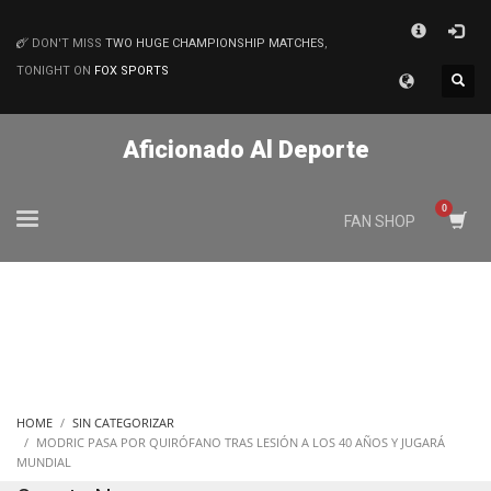
×
DON'T MISS
TWO HUGE CHAMPIONSHIP MATCHES
,
MATCHES
TONIGHT ON
FOX SPORTS
Aficionado Al Deporte
FAN SHOP
HOME
SIN CATEGORIZAR
MODRIC PASA POR QUIRÓFANO TRAS LESIÓN A LOS 40 AÑOS Y JUGARÁ
MUNDIAL