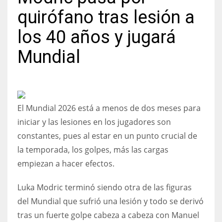
quirófano tras lesión a
los 40 años y jugará
Mundial
NYJ
3
ATL
El Mundial 2026 está a menos de dos meses para
24
iniciar y las lesiones en los jugadores son
constantes, pues al estar en un punto crucial de
IND
la temporada, los golpes, más las cargas
34
empiezan a hacer efectos.
MIN
Luka Modric terminó siendo otra de las figuras
6
del Mundial que sufrió una lesión y todo se derivó
tras un fuerte golpe cabeza a cabeza con Manuel