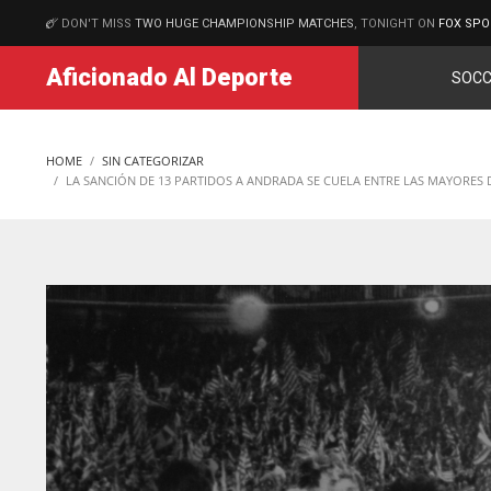
DON'T MISS
TWO HUGE CHAMPIONSHIP MATCHES
, TONIGHT ON
FOX SPO
MATCHES
Aficionado Al Deporte
SOCC
HOME
SIN CATEGORIZAR
LA SANCIÓN DE 13 PARTIDOS A ANDRADA SE CUELA ENTRE LAS MAYORES 