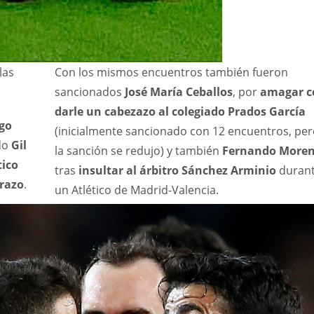
las
Con los mismos encuentros también fueron
sancionados
José María Ceballos
, por
amagar c
darle un cabezazo al colegiado Prados García
go
(inicialmente sancionado con 12 encuentros, per
do
Gil
la sanción se redujo) y también
Fernando More
tico
tras
insultar al árbitro Sánchez Arminio
duran
brazo
.
un Atlético de Madrid-Valencia.