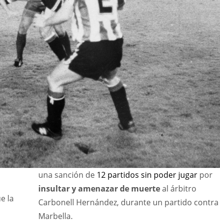
una sanción de
12 partidos sin poder jugar
por
insultar y amenazar de muerte
al árbitro
IND
DEN
e la
Carbonell Hernández, durante un partido contra 
34
24
Marbella.