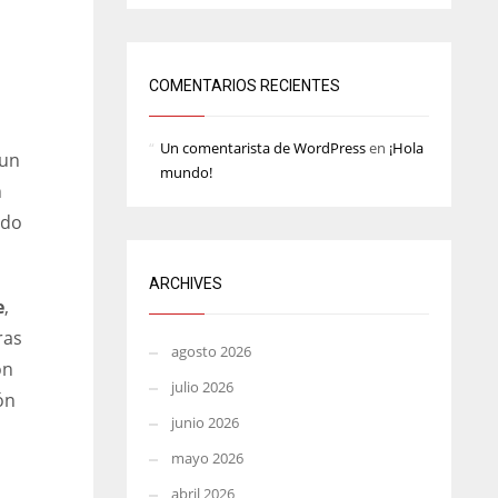
OAK
MIA
WSH
19
17
26
COMENTARIOS RECIENTES
Un comentarista de WordPress
en
¡Hola
 un
mundo!
n
ido
ARCHIVES
e
,
ras
agosto 2026
ón
julio 2026
ón
junio 2026
mayo 2026
abril 2026