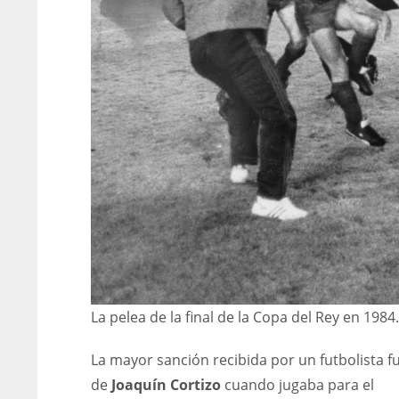
La pelea de la final de la Copa del Rey en 1984.
IND
NYJ
NYJ
La mayor sanción recibida por un futbolista fu
34
3
3
de
Joaquín Cortizo
cuando jugaba para el