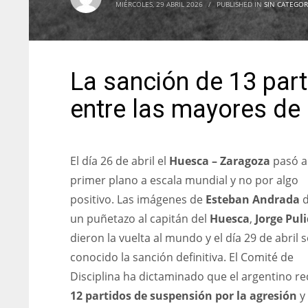
MIÉRCOLES, 29 ABRIL 2026
/
PUBLISHED IN
SIN CATEGOR
La sanción de 13 par
entre las mayores de l
El día 26 de abril el
Huesca – Zaragoza
pasó a
primer plano a escala mundial y no por algo
positivo. Las imágenes de
Esteban Andrada
un puñetazo al capitán del
Huesca
,
Jorge Pul
dieron la vuelta al mundo y el día 29 de abril 
conocido la sanción definitiva. El Comité de
Disciplina ha dictaminado que el argentino re
12 partidos de suspensión por la agresión
y