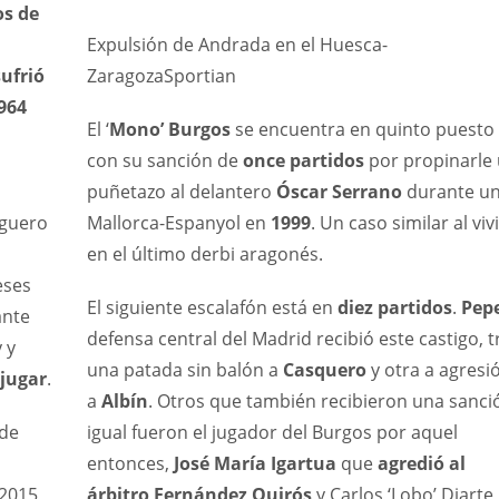
os de
MIN
PIT
Expulsión de Andrada en el Huesca-
6
20
sufrió
Zaragoza
Sportian
964
El ‘
Mono’ Burgos
se encuentra en quinto puesto
con su sanción de
once partidos
por propinarle
,
puñetazo al delantero
Óscar Serrano
durante u
aguero
Mallorca-Espanyol en
1999
. Un caso similar al viv
en el último derbi aragonés.
eses
El siguiente escalafón está en
diez partidos
.
Pep
ante
defensa central del Madrid recibió este castigo, t
 y
una patada sin balón a
Casquero
y otra a agresi
 jugar
.
a
Albín
. Otros que también recibieron una sanci
 de
igual fueron el jugador del Burgos por aquel
entonces,
José María Igartua
que
agredió al
 2015,
árbitro Fernández Quirós
y Carlos ‘Lobo’ Diarte