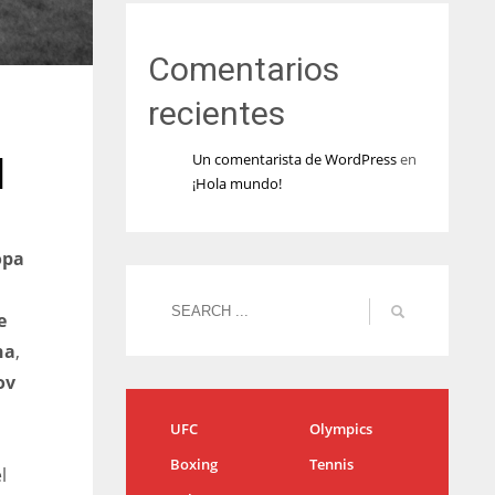
Comentarios
recientes
Un comentarista de WordPress
en
l
¡Hola mundo!
opa
e
na
,
ov
UFC
Olympics
Boxing
Tennis
l