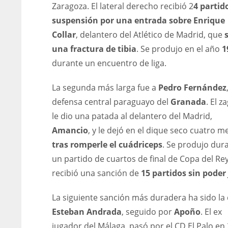
Zaragoza. El lateral derecho recibió 2
4 partid
MIN
ATL
ATL
suspensión por una entrada sobre Enrique
6
24
24
Collar
, delantero del Atlético de Madrid, que
una fractura de tibia
. Se produjo en el año
1
durante un encuentro de liga.
La segunda más larga fue a
Pedro Fernández
defensa central paraguayo del
Granada
. El z
le dio una patada al delantero del Madrid,
Amancio
, y le dejó en el dique seco cuatro m
tras romperle el cuádriceps
. Se produjo dur
un partido de cuartos de final de Copa del Rey
recibió una sanción de
15 partidos sin poder
La siguiente sanción más duradera ha sido la
Esteban Andrada
, seguido por
Apoño
. El ex
jugador del Málaga, pasó por el CD El Palo en