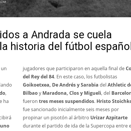
IZAR
tidos a Andrada se cuela
a historia del fútbol españo
 un
jugadores que participaron en aquella final de
C
del Rey del 84
. En este caso, los futbolistas
dando
Goikoetxea, De Andrés y Sarabia
del
Athletic d
ido
,
Bilbao
y
Maradona, Clos y Migueli
, del
Barcelo
se ha
fueron
tres meses suspendidos
.
Hristo Stoichk
fue sancionado inicialmente seis meses por
cibirá
propinar un pisotón al árbitro
Urizar Azpitarte
uno
durante el partido de ida de la Supercopa entre e