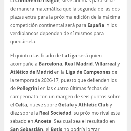
la
Conference League
, sirve además para sellar
DEN
de manera matemática que la segunda de las dos
24
plazas extra para la próxima edición de la máxima
competición continental será para
España
. Y los
PIT
verdiblancos dependen de sí mismos para
20
quedársela.
NE
El quinto clasificado de
LaLiga
será quien
16
acompañe a
Barcelona
,
Real Madrid
,
Villarreal
y
Atlético de Madrid
en la
Liga de Campeones
de
OAK
la temporada 2026-17, puesto que defienden los
19
de
Pellegrini
en las cuatro últimas fechas del
campeonato con un margen de seis puntos sobre
el
Celta
, nueve sobre
Getafe
y
Athletic Club
y
NYG
diez sobre la
Real Sociedad
, su próximo rival este
24
sábado en
Anoeta
. Sea cual sea el resultado en
San Sebastián
, el
Betis
no podría lograr
MIA