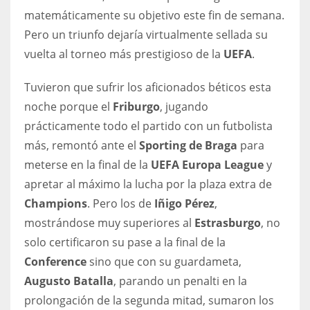
matemáticamente su objetivo este fin de semana.
17
Pero un triunfo dejaría virtualmente sellada su
vuelta al torneo más prestigioso de la
UEFA
.
DAL
22
Tuvieron que sufrir los aficionados béticos esta
noche porque el
Friburgo
, jugando
WSH
prácticamente todo el partido con un futbolista
26
más, remontó ante el
Sporting de Braga
para
meterse en la final de la
UEFA Europa League
y
apretar al máximo la lucha por la plaza extra de
Champions
. Pero los de
Iñigo Pérez
,
mostrándose muy superiores al
Estrasburgo
, no
solo certificaron su pase a la final de la
Conference
sino que con su guardameta,
Augusto Batalla
, parando un penalti en la
prolongación de la segunda mitad, sumaron los