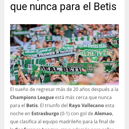
que nunca para el Betis
NYJ
3
ATL
24
IND
El sueño de regresar más de 20 años después a la
34
Champions League
está más cerca que nunca
MIN
para el
Betis
. El triunfo del
Rayo Vallecano
esta
noche en
Estrasburgo
(0-1) con gol de
Alemao
,
6
que clasifica al equipo madrileño para la final de