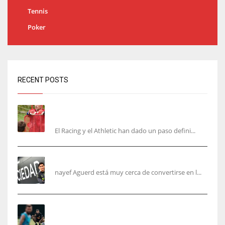
Tennis
Poker
RECENT POSTS
El órdago de Chema Aragón deja a punto el
fichaje de Agirrezabala
El Racing y el Athletic han dado un paso defini...
Aguerd, sólo falta el reconocimiento médico
nayef Aguerd está muy cerca de convertirse en l...
Corberán pide un central titular por delante de
Tárrega y De Haas