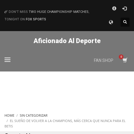
×
DON'T MISS
TWO HUGE CHAMPIONSHIP MATCHES
,
MATCHES
TONIGHT ON
FOX SPORTS
Aficionado Al Deporte
FAN SHOP
HOME
SIN CATEGORIZAR
EL SUEÑO DE VOLVER A LA CHAMPIONS, MÁS CERCA QUE NUNCA PARA EL
BETIS