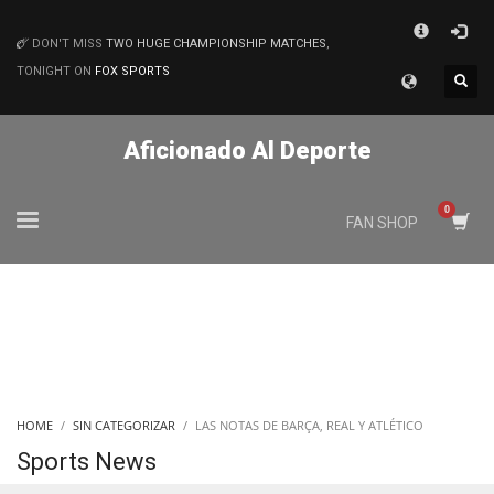
×
DON'T MISS
TWO HUGE CHAMPIONSHIP MATCHES
,
MATCHES
TONIGHT ON
FOX SPORTS
Aficionado Al Deporte
FAN SHOP
HOME
SIN CATEGORIZAR
LAS NOTAS DE BARÇA, REAL Y ATLÉTICO
Sports News