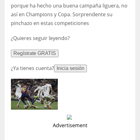
DEN
porque ha hecho una buena campaña liguera, no
24
así en Champions y Copa. Sorprendente su
pinchazo en estas competiciones
PIT
¿Quieres seguir leyendo?
20
Regístrate GRATIS
NE
16
¿Ya tienes cuenta?
Inicia sesión
OAK
19
NYG
24
Advertisement
MIA