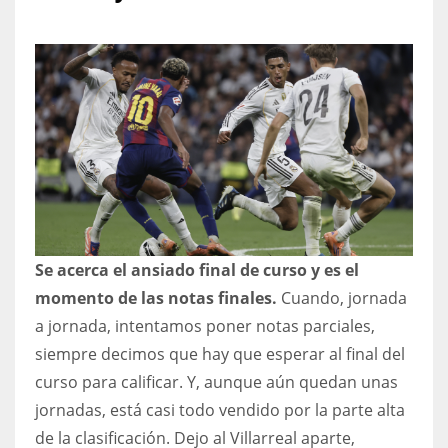
NYJ
3
ATL
24
Se acerca el ansiado final de curso y es el
IND
momento de las notas finales.
Cuando, jornada
34
a jornada, intentamos poner notas parciales,
siempre decimos que hay que esperar al final del
MIN
curso para calificar. Y, aunque aún quedan unas
6
jornadas, está casi todo vendido por la parte alta
de la clasificación. Dejo al Villarreal aparte,