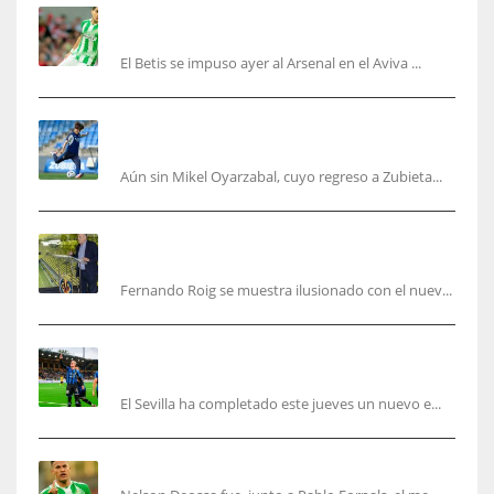
Bartra: «Tenemos muchas ganas de lo que creo
puede ser un gran año»
El Betis se impuso ayer al Arsenal en el Aviva ...
Kubo, la gran atracción de la Real en los
amistosos de este fin de semana en Colonia
Aún sin Mikel Oyarzabal, cuyo regreso a Zubieta...
Fernando Roig: “Tenemos que marcarnos el
objetivo de un tercer año en Champions”
Fernando Roig se muestra ilusionado con el nuev...
El Sevilla sigue con su puesta a punto mientras
acelera en el mercado
El Sevilla ha completado este jueves un nuevo e...
Nelson Deossa cambia el guión