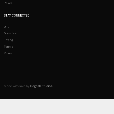
Poker
STAY CONNECTED
UFC
Olympics
Boxing
Tennis
Poker
Made with love by
Hogash Studios
.