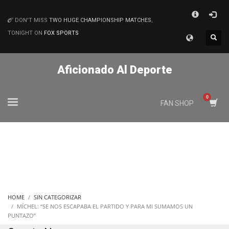
×
DON'T MISS
TWO HUGE CHAMPIONSHIP MATCHES
,
MATCHES
TONIGHT ON
FOX SPORTS
Aficionado Al Deporte
FAN SHOP
HOME
SIN CATEGORIZAR
MÍCHEL: “SE NOS ESCAPABA EL PARTIDO Y PARA MI SUMAMOS UN
PUNTAZO”