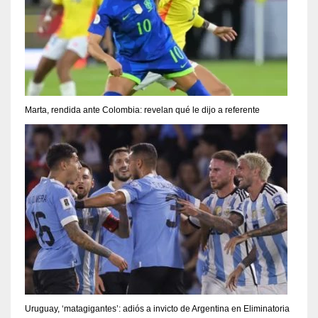
Marta, rendida ante Colombia: revelan qué le dijo a referente
Uruguay, ‘matagigantes’: adiós a invicto de Argentina en Eliminatoria