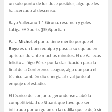
DEN
un solo punto de los doce posibles, algo que les
24
ha acercado al descenso.
Rayo Vallecano 1-1 Girona: resumen y goles
PIT
LaLiga EA Sports (J35)
Sportian
20
Para
Míchel
, el punto tiene mérito porque el
NE
Rayo
es un buen equipo y puso a su equipo en
16
aprietos durante muchos minutos. El de Vallecas
felicitó a Iñigo Pérez por la clasificación para la
OAK
final de la Conference League, algo que para el
19
técnico también dio energía al rival junto al
empuje del estadio.
NYG
El técnico del conjunto gerundense alabó la
24
competitividad de Stuani, que tuvo que ser
infiltrado por un golpe en la rodilla que le dejó sin
MIA