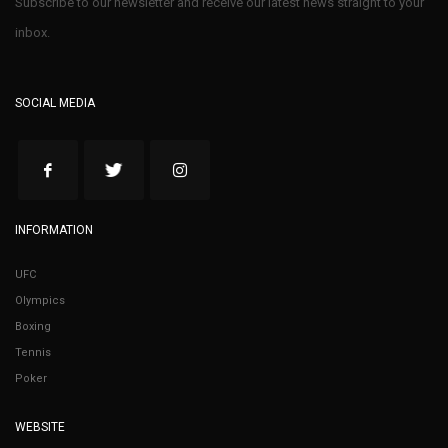
Subscribe to our newsletter and receive our latest news straight to your
inbox.
SOCIAL MEDIA
INFORMATION
UFC
Olympics
Boxing
Tennis
Poker
WEBSITE