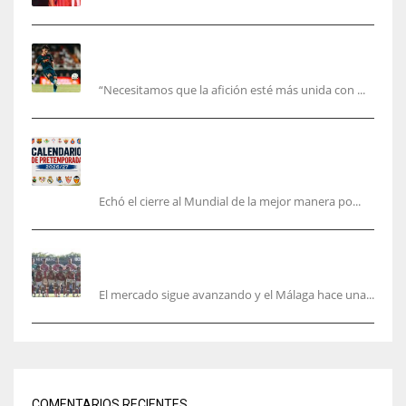
El Valencia está ‘roto’ en pleno mes de agosto:
la bronca interminable
“Necesitamos que la afición esté más unida con ...
Pretemporada de LaLiga 2026/27: fechas,
horarios y dónde ver todos los amistosos de los
equipos en España
Echó el cierre al Mundial de la mejor manera po...
La Hypermotion mira a La Rosaleda en el
mercado
El mercado sigue avanzando y el Málaga hace una...
COMENTARIOS RECIENTES