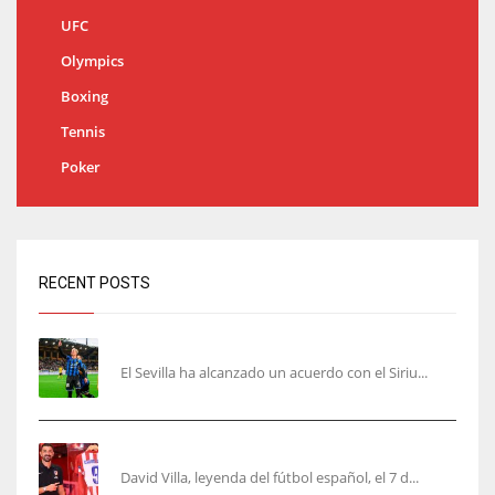
UFC
Olympics
Boxing
Tennis
Poker
RECENT POSTS
Robbie Ure será el ‘9’ del Sevilla
El Sevilla ha alcanzado un acuerdo con el Siriu...
Villa, la guinda de Casa Atleti
David Villa, leyenda del fútbol español, el 7 d...