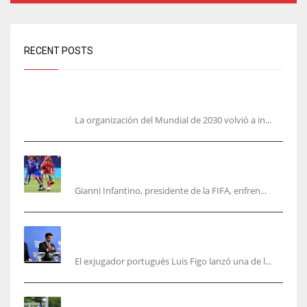
RECENT POSTS
Análisis: una parte de España no quiere el Mundial 2030
con Marruecos
La organización del Mundial de 2030 volvió a in...
No jueguen con Infantino: ofreció la final del
Mundial a Marruecos
Gianni Infantino, presidente de la FIFA, enfren...
Se fue con todo: Luis Figo exige salida
inmediata de Infantino de FIFA
El exjugador portugués Luis Figo lanzó una de l...
Jon Martín: «No pienso en si soy joven, pienso