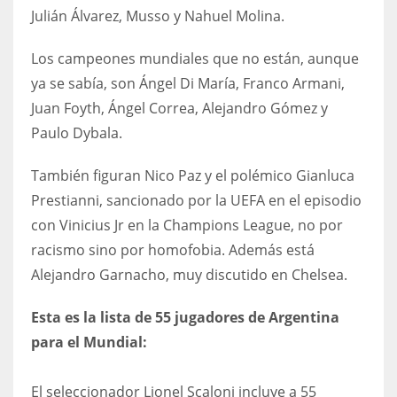
Julián Álvarez, Musso y Nahuel Molina.
17
Los campeones mundiales que no están, aunque
DAL
ya se sabía, son Ángel Di María, Franco Armani,
22
Juan Foyth, Ángel Correa, Alejandro Gómez y
Paulo Dybala.
WSH
También figuran Nico Paz y el polémico Gianluca
26
Prestianni, sancionado por la UEFA en el episodio
con Vinicius Jr en la Champions League, no por
racismo sino por homofobia. Además está
Alejandro Garnacho, muy discutido en Chelsea.
Esta es la lista de 55 jugadores de Argentina
para el Mundial:
El seleccionador Lionel Scaloni incluye a 55