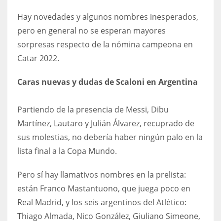
DEN
Hay novedades y algunos nombres inesperados,
24
pero en general no se esperan mayores
sorpresas respecto de la nómina campeona en
PIT
Catar 2022.
20
Caras nuevas y dudas de Scaloni en Argentina
NE
16
Partiendo de la presencia de Messi, Dibu
Martínez, Lautaro y Julián Álvarez, recuprado de
OAK
sus molestias, no debería haber ningún palo en la
19
lista final a la Copa Mundo.
Pero sí hay llamativos nombres en la prelista:
NYG
están Franco Mastantuono, que juega poco en
24
Real Madrid, y los seis argentinos del Atlético:
Thiago Almada, Nico González, Giuliano Simeone,
MIA