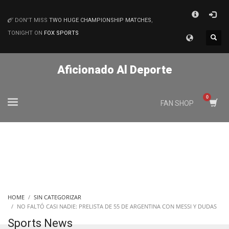
×
DON'T MISS
TWO HUGE CHAMPIONSHIP MATCHES
,
MATCHES
TONIGHT ON
FOX SPORTS
Aficionado Al Deporte
FAN SHOP
HOME
SIN CATEGORIZAR
NO FALTÓ CASI NADIE: PRELISTA DE 55 DE ARGENTINA CON MESSI Y DUDAS
Sports News