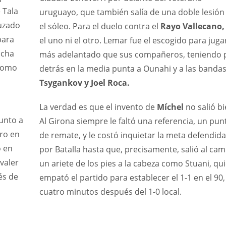
e Tala
uruguayo, que también salía de una doble lesión
uzado
el sóleo. Para el duelo contra el
Rayo Vallecano
 para
el uno ni el otro. Lemar fue el escogido para juga
ucha
más adelantado que sus compañeros, teniendo 
 como
detrás en la media punta a Ounahi y a las bandas
Tsygankov y Joel Roca.
La verdad es que el invento de
Míchel
no salió bi
unto a
Al Girona siempre le faltó una referencia, un pun
ro en
de remate, y le costó inquietar la meta defendida
o en
por Batalla hasta que, precisamente, salió al ca
valer
un ariete de los pies a la cabeza como Stuani, qu
és de
empató el partido para establecer el 1-1 en el 90,
cuatro minutos después del 1-0 local.
DEN
NE
NYG
24
16
24