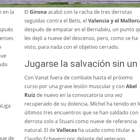
n en la
El
Girona
acabó con la racha de tres derrotas
seguidas contra el Betis, el
Valencia y el Mallorc
espués
después de empatar en el Bernabéu, un punto q
denses
les dejó a nueve del descenso, pero, como se ha
o
visto, para nada con el objetivo cerrado.
que
Jugarse la salvación sin un
ndo
Con Vanat fuera de combate hasta el próximo
curso por una grave lesión muscular y con
Abel
Ruiz
de nuevo en la convocatoria una vez
recuperado de su dolencia, Míchel ha tenido en l
aLiga
últimos tres encuentros que se han saldado con
derrota solo a Stuani como nueve de referencia
natural. El de
Vallecas
ha usado como titular a
aque de
Claudio Echeverri por delante del veterano