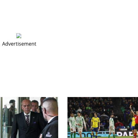
PIT
OAK
MIA
20
19
17
Advertisement