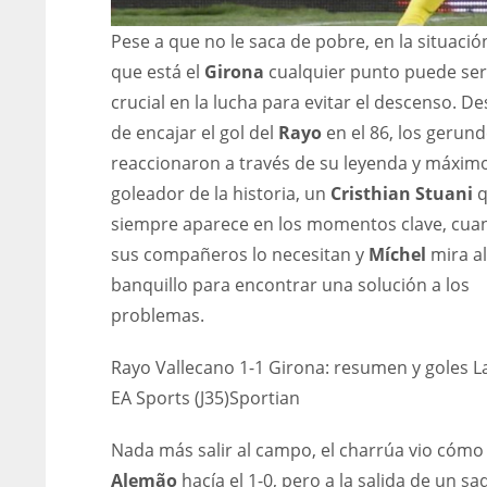
Pese a que no le saca de pobre, en la situació
que está el
Girona
cualquier punto puede ser
crucial en la lucha para evitar el descenso. D
de encajar el gol del
Rayo
en el 86, los gerun
reaccionaron a través de su leyenda y máxim
goleador de la historia, un
Cristhian Stuani
siempre aparece en los momentos clave, cua
sus compañeros lo necesitan y
Míchel
mira al
banquillo para encontrar una solución a los
problemas.
Rayo Vallecano 1-1 Girona: resumen y goles L
EA Sports (J35)
Sportian
Nada más salir al campo, el charrúa vio cómo
Alemão
hacía el 1-0, pero a la salida de un s