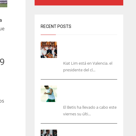
a
RECENT POSTS
ue
Kiat Lim visita el nuevo
Mestalla y la Basílica junto
a la plantilla
 9
Kiat Lim está en Valencia. el
presidente del cl...
Cucho, Fidalgo y Marc
Roca, en la lista para
recibir al Bournemouth
os
El Betis ha llevado a cabo este
viernes su últi...
El Racing deja atrás las