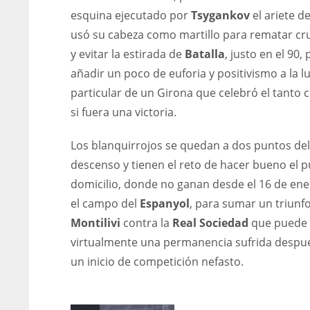
esquina ejecutado por
Tsygankov
el ariete d
usó su cabeza como martillo para rematar cr
y evitar la estirada de
Batalla
, justo en el 90,
añadir un poco de euforia y positivismo a la l
particular de un Girona que celebró el tanto
si fuera una victoria.
Los blanquirrojos se quedan a dos puntos del
descenso y tienen el reto de hacer bueno el p
domicilio, donde no ganan desde el 16 de ene
el campo del
Espanyol
, para sumar un triunf
Montilivi
contra la
Real Sociedad
que puede 
virtualmente una permanencia sufrida despu
un inicio de competición nefasto.
DAL
DAL
22
22