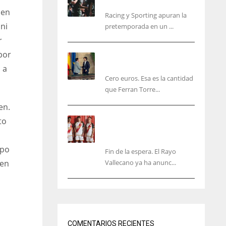
malas sensaciones
 en
Racing y Sporting apuran la
,
ni
pretemporada en un ...
r
por
Ferran Torres será gratis
total para los valencianos
 a
Cero euros. Esa es la cantidad
que Ferran Torre...
en.
El Rayo Vallecano anuncia
to
su primera equipación de
la 26/27… sin franja
mpo
Fin de la espera. El Rayo
Vallecano ya ha anunc...
ien
IND
NYJ
34
3
COMENTARIOS RECIENTES