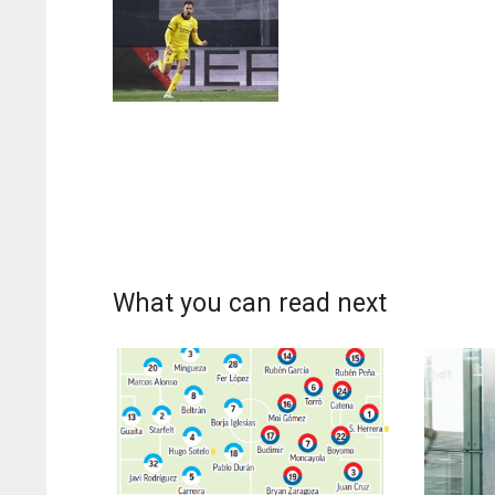
WSH
WSH
26
26
What you can read next