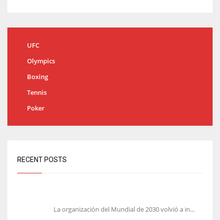
UFC
Olympics
Boxing
Tennis
Poker
RECENT POSTS
Análisis: una parte de España no quiere el Mundial 2030
con Marruecos
La organización del Mundial de 2030 volvió a in...