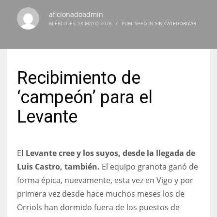
aficionadoadmin
MIÉRCOLES, 13 MAYO 2026
/
PUBLISHED IN
SIN CATEGORIZAR
NYJ
3
Recibimiento de
ATL
‘campeón’ para el
24
Levante
IND
34
E
l Levante cree y los suyos, desde la llegada de
Luis Castro, también.
El equipo granota ganó de
MIN
forma épica, nuevamente, esta vez en Vigo y por
6
primera vez desde hace muchos meses los de
Orriols han dormido fuera de los puestos de