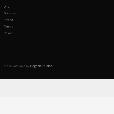
UFC
Olympics
Boxing
Tennis
Poker
Made with love by
Hogash Studios
.
Español