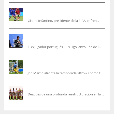
No jueguen con Infantino: ofreció la final del
Mundial a Marruecos
Gianni Infantino, presidente de la FIFA, enfren...
Se fue con todo: Luis Figo exige salida
inmediata de Infantino de FIFA
El exjugador portugués Luis Figo lanzó una de l...
Jon Martín: «No pienso en si soy joven, pienso
en hacerlo lo mejor posible pese a mi juventud»
Jon Martín afronta la temporada 2026-27 como ti...
García Plaza elige a sus capitanes
Después de una profunda reestructuración en la ...