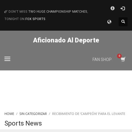
×
DON'T MISS
TWO HUGE CHAMPIONSHIP MATCHES
,
MATCHES
TONIGHT ON
FOX SPORTS
Aficionado Al Deporte
FAN SHOP
HOME
SIN CATEGORIZAR
RECIBIMIENTO DE ‘CAMPEÓN’ PARA EL LEVANTE
Sports News