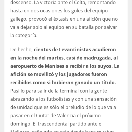
descenso. La victoria ante el Celta, remontando
DEN
hasta en dos ocasiones los goles del equipo
24
gallego, provocó el éxtasis en una afición que no
va a dejar solo al equipo en su batalla por salvar
PIT
la categoría.
20
De hecho,
cientos de Levantinistas acudieron
NE
en la noche del martes, casi de madrugada, al
16
aeropuerto de Manises a recibir a los suyos. La
afición se movilizó y los jugadores fueron
OAK
recibidos como si hubieran ganado un título.
19
Pasillo para salir de la terminal con la gente
abrazando a los futbolistas y con una sensación
NYG
de unidad que es sólo el preludio de lo que va a
pasar en el Ciutat de Valencia el próximo
24
domingo. El trascendental partido ante el
MIA
Mallorca, señalado en rojo desde hace muchas