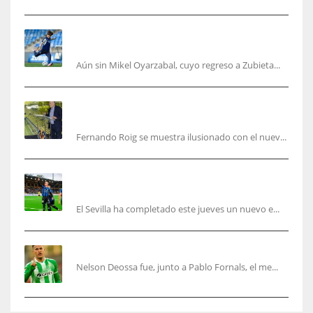
Kubo, la gran atracción de la Real en los
amistosos de este fin de semana en Colonia
Aún sin Mikel Oyarzabal, cuyo regreso a Zubieta...
Fernando Roig: “Tenemos que marcarnos el
objetivo de un tercer año en Champions”
Fernando Roig se muestra ilusionado con el nuev...
El Sevilla sigue con su puesta a punto mientras
acelera en el mercado
El Sevilla ha completado este jueves un nuevo e...
Nelson Deossa cambia el guión
Nelson Deossa fue, junto a Pablo Fornals, el me...