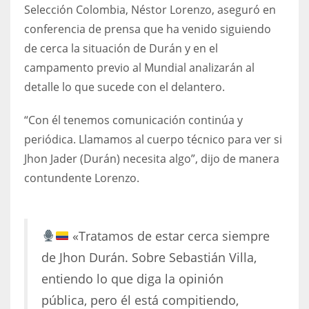
DEN
Selección Colombia, Néstor Lorenzo, aseguró en
24
conferencia de prensa que ha venido siguiendo
de cerca la situación de Durán y en el
PIT
campamento previo al Mundial analizarán al
20
detalle lo que sucede con el delantero.
“Con él tenemos comunicación continúa y
NE
periódica. Llamamos al cuerpo técnico para ver si
16
Jhon Jader (Durán) necesita algo”, dijo de manera
contundente Lorenzo.
OAK
19
«Tratamos de estar cerca siempre
NYG
de Jhon Durán. Sobre Sebastián Villa,
24
entiendo lo que diga la opinión
pública, pero él está compitiendo,
MIA