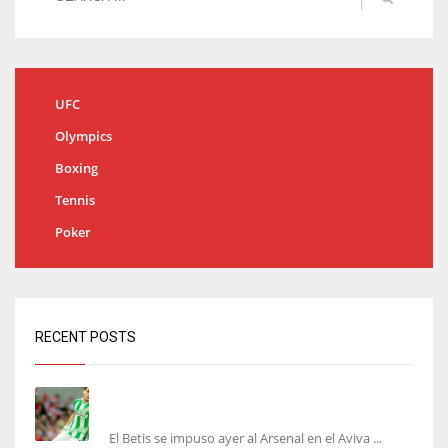
UFC
Olympics
Boxing
Tennis
Poker
RECENT POSTS
Bartra: «Tenemos muchas ganas de lo que creo
puede ser un gran año»
El Betis se impuso ayer al Arsenal en el Aviva ...