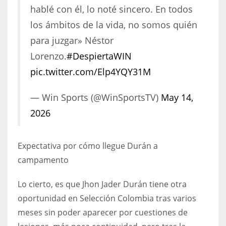
hablé con él, lo noté sincero. En todos
17
los ámbitos de la vida, no somos quién
para juzgar» Néstor
DAL
Lorenzo.
#DespiertaWIN
22
pic.twitter.com/Elp4YQY31M
WSH
— Win Sports (@WinSportsTV)
May 14,
26
2026
Expectativa por cómo llegue Durán a
campamento
Lo cierto, es que Jhon Jader Durán tiene otra
oportunidad en Selección Colombia tras varios
meses sin poder aparecer por cuestiones de