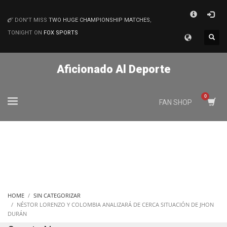
×
DON'T MISS
TWO HUGE CHAMPIONSHIP MATCHES
,
MATCHES
TONIGHT ON
FOX SPORTS
Aficionado Al Deporte
FAN SHOP
HOME
SIN CATEGORIZAR
NÉSTOR LORENZO Y COLOMBIA ANALIZARÁ DE CERCA SITUACIÓN DE JHON
DURÁN