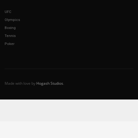
UFC
Olympics
Boxing
Tennis
Poker
Made with love by
Hogash Studios
.
Español