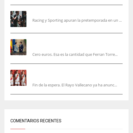
El Racing deja atrás las malas sensaciones
Racing y Sporting apuran la pretemporada en un ...
Ferran Torres será gratis total para los
valencianos
Cero euros. Esa es la cantidad que Ferran Torre...
El Rayo Vallecano anuncia su primera
equipación de la 26/27… sin franja
Fin de la espera. El Rayo Vallecano ya ha anunc...
COMENTARIOS RECIENTES