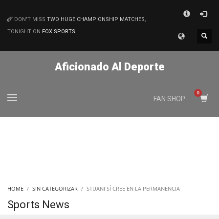
×
DON'T MISS
TWO HUGE CHAMPIONSHIP MATCHES
,
MATCHES
TONIGHT ON
FOX SPORTS
Aficionado Al Deporte
FAN SHOP
HOME
SIN CATEGORIZAR
STUANI SÍ CREE EN LA PERMANENCIA
Sports News