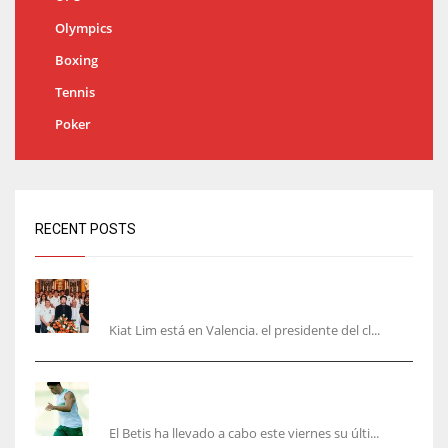
Olympics
Boxing
Tennis
Poker
RECENT POSTS
Kiat Lim visita el nuevo Mestalla y la Basílica
junto a la plantilla
Kiat Lim está en Valencia. el presidente del cl...
Cucho, Fidalgo y Marc Roca, en la lista para
recibir al Bournemouth
El Betis ha llevado a cabo este viernes su últi...