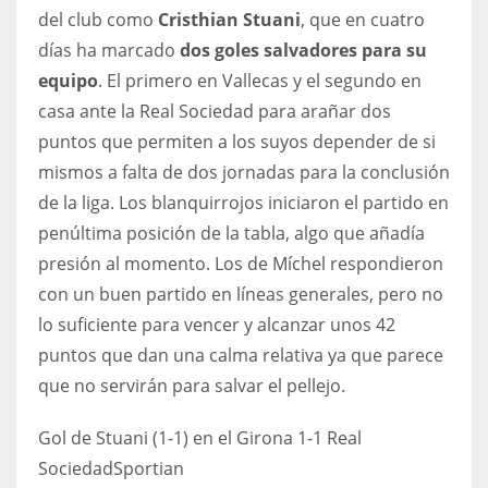
DEN
del club como
Cristhian Stuani
, que en cuatro
24
días ha marcado
dos goles salvadores para su
equipo
. El primero en Vallecas y el segundo en
PIT
casa ante la Real Sociedad para arañar dos
20
puntos que permiten a los suyos depender de si
mismos a falta de dos jornadas para la conclusión
NE
de la liga. Los blanquirrojos iniciaron el partido en
penúltima posición de la tabla, algo que añadía
16
presión al momento. Los de Míchel respondieron
OAK
con un buen partido en líneas generales, pero no
lo suficiente para vencer y alcanzar unos 42
19
puntos que dan una calma relativa ya que parece
que no servirán para salvar el pellejo.
NYG
24
Gol de Stuani (1-1) en el Girona 1-1 Real
Sociedad
Sportian
MIA