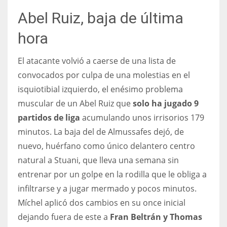
17
Abel Ruiz, baja de última
hora
DAL
22
El atacante volvió a caerse de una lista de
convocados por culpa de una molestias en el
WSH
isquiotibial izquierdo, el enésimo problema
26
muscular de un Abel Ruiz que
solo ha jugado 9
partidos de liga
acumulando unos irrisorios 179
minutos. La baja del de Almussafes dejó, de
nuevo, huérfano como único delantero centro
natural a Stuani, que lleva una semana sin
entrenar por un golpe en la rodilla que le obliga a
infiltrarse y a jugar mermado y pocos minutos.
Míchel aplicó dos cambios en su once inicial
dejando fuera de este a
Fran Beltrán y Thomas