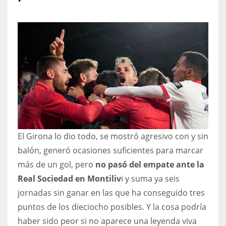
NYJ
3
ATL
24
El Girona lo dio todo, se mostró agresivo con y sin
IND
balón, generó ocasiones suficientes para marcar
34
más de un gol, pero
no pasó del empate ante la
Real Sociedad en Montiliv
i y suma ya seis
MIN
jornadas sin ganar en las que ha conseguido tres
6
puntos de los dieciocho posibles. Y la cosa podría
haber sido peor si no aparece una leyenda viva