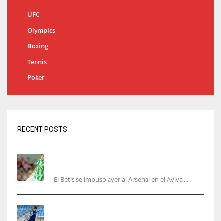
UFC
Olympics
Boxing
Tennis
Poker
RECENT POSTS
Bartra: «Tenemos muchas ganas de lo que creo
puede ser un gran año»
El Betis se impuso ayer al Arsenal en el Aviva ...
Kubo, la gran atracción de la Real en los
amistosos de este fin de semana en Colonia