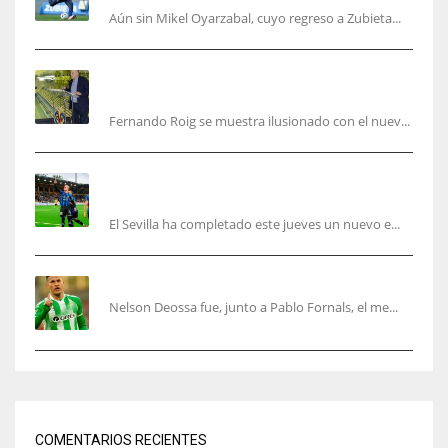
Aún sin Mikel Oyarzabal, cuyo regreso a Zubieta...
Fernando Roig: “Tenemos que marcarnos el
objetivo de un tercer año en Champions”
Fernando Roig se muestra ilusionado con el nuev...
El Sevilla sigue con su puesta a punto mientras
acelera en el mercado
El Sevilla ha completado este jueves un nuevo e...
Nelson Deossa cambia el guión
Nelson Deossa fue, junto a Pablo Fornals, el me...
COMENTARIOS RECIENTES