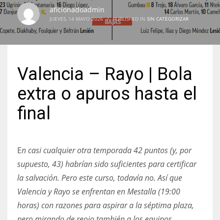
aficionadoadmin
JUEVES, 14 MAYO 2026
/
PUBLISHED IN
SIN CATEGORIZAR
NYJ
3
Valencia – Rayo | Bola
extra o apuros hasta el
ATL
24
final
IND
E
n casi cualquier otra temporada 42 puntos (y, por
34
supuesto, 43) habrían sido suficientes para certificar
la salvación. Pero este curso, todavía no. Así que
MIN
Valencia y Rayo se enfrentan en Mestalla (19:00
6
horas) con razones para aspirar a la séptima plaza,
pero mirando de reojo también a los equipos