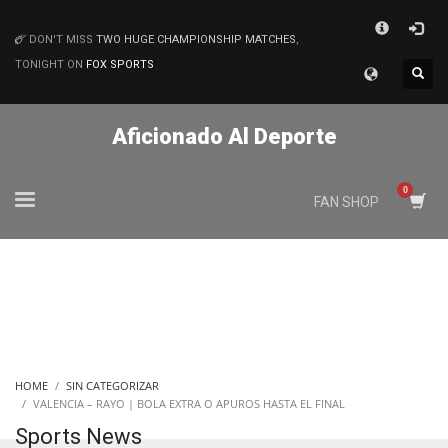
×
DON'T MISS
TWO HUGE CHAMPIONSHIP MATCHES
,
MATCHES
TONIGHT ON
FOX SPORTS
Aficionado Al Deporte
FAN SHOP
HOME
SIN CATEGORIZAR
VALENCIA – RAYO | BOLA EXTRA O APUROS HASTA EL FINAL
Sports News