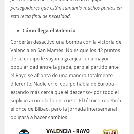
DEN
perseguidores que están sumando muchos puntos en
24
esta recta final de necesidad.
PIT
Cómo llega el Valencia
20
Corberán desactivó una bomba con la victoria del
Valencia en San Mamés. No es que los 42 puntos
NE
de su equipo le vayan a granjear una mayor
16
popularidad entre la grada, pero el partido ante
el Rayo se afronta de una manera totalmente
OAK
diferente. Nadie en el equipo habla de Europa -
19
estando más cerca que el descenso- por todo el
suplicio acumulado del curso. El técnico repetiría
NYG
el once de Bilbao, pero la jornada intersemanal
24
obligará a hacer cambios.
MIA