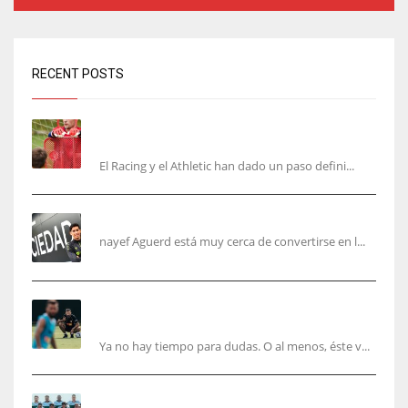
RECENT POSTS
El órdago de Chema Aragón deja a punto el
fichaje de Agirrezabala
El Racing y el Athletic han dado un paso defini...
Aguerd, sólo falta el reconocimiento médico
nayef Aguerd está muy cerca de convertirse en l...
Corberán pide un central titular por delante de
Tárrega y De Haas
Ya no hay tiempo para dudas. O al menos, éste v...
El Elche cierra la pretemporada con victoria