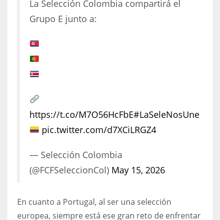
La Selección Colombia compartirá el
17
Grupo E junto a:
DAL
22
WSH
26
https://t.co/M7O56HcFbE
#LaSeleNosUne
pic.twitter.com/d7XCiLRGZ4
— Selección Colombia
(@FCFSeleccionCol)
May 15, 2026
En cuanto a Portugal, al ser una selección
europea, siempre está ese gran reto de enfrentar