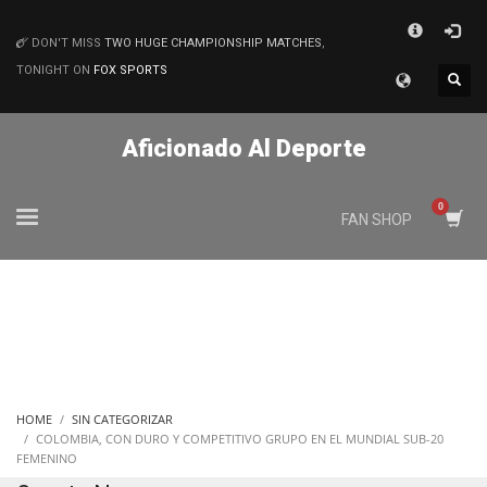
×
DON'T MISS
TWO HUGE CHAMPIONSHIP MATCHES
,
MATCHES
TONIGHT ON
FOX SPORTS
Aficionado Al Deporte
FAN SHOP
HOME
SIN CATEGORIZAR
COLOMBIA, CON DURO Y COMPETITIVO GRUPO EN EL MUNDIAL SUB-20
FEMENINO