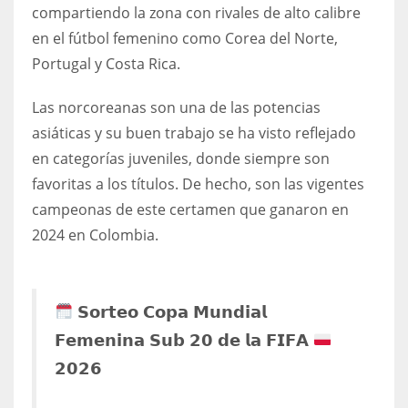
DEN
compartiendo la zona con rivales de alto calibre
24
en el fútbol femenino como Corea del Norte,
Portugal y Costa Rica.
PIT
Las norcoreanas son una de las potencias
20
asiáticas y su buen trabajo se ha visto reflejado
en categorías juveniles, donde siempre son
NE
favoritas a los títulos. De hecho, son las vigentes
16
campeonas de este certamen que ganaron en
2024 en Colombia.
OAK
19
𝗦𝗼𝗿𝘁𝗲𝗼 𝗖𝗼𝗽𝗮 𝗠𝘂𝗻𝗱𝗶𝗮𝗹
NYG
𝗙𝗲𝗺𝗲𝗻𝗶𝗻𝗮 𝗦𝘂𝗯 𝟮𝟬 𝗱𝗲 𝗹𝗮 𝗙𝗜𝗙𝗔
24
𝟮𝟬𝟮𝟲
MIA