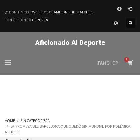
×
DON'T MISS
TWO HUGE CHAMPIONSHIP MATCHES
,
MATCHES
TONIGHT ON
FOX SPORTS
Aficionado Al Deporte
FAN SHOP
HOME
SIN CATEGORIZAR
LA PROMESA DEL BARCELONA QUE QUEDÓ SIN MUNDIAL POR POLÉMICA
ACTITUD