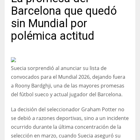
Barcelona que quedó
sin Mundial por
polémica actitud
NYJ
3
ATL
Suecia sorprendió al anunciar su lista de
24
convocados para el Mundial 2026, dejando fuera
a Roony Bardghji, una de las mayores promesas
IND
del fútbol sueco y actual jugador del Barcelona.
34
La decisión del seleccionador Graham Potter no
MIN
se debió a razones deportivas, sino a un incidente
6
ocurrido durante la última concentración de la
selección en marzo, cuando Suecia aseguró su