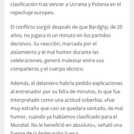
DEN
clasificación tras vencer a Ucrania y Polonia en el
24
repechaje europeo.
El conflicto surgió después de que Bardghji, de 20
PIT
años, no jugara ni un minuto en los partidos
20
decisivos. Su reacción, marcada por el
aislamiento y el mal humor durante las
NE
celebraciones, generó malestar entre sus
16
compañeros y el cuerpo técnico.
OAK
Además, el delantero habría pedido explicaciones
19
al entrenador por su falta de minutos, lo que fue
interpretado como una actitud soberbia. «Fue
muy extraño que casi se quedara sentado, de mal
NYG
humor, cuando ya habíamos clasificado para el
24
Mundial. No le benefició en absoluto», señaló una
MIA
fuente de la Federación Sueca.