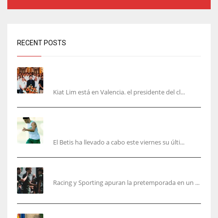
RECENT POSTS
Kiat Lim visita el nuevo Mestalla y la Basílica
junto a la plantilla
Kiat Lim está en Valencia. el presidente del cl...
Cucho, Fidalgo y Marc Roca, en la lista para
recibir al Bournemouth
El Betis ha llevado a cabo este viernes su últi...
El Racing deja atrás las malas sensaciones
Racing y Sporting apuran la pretemporada en un ...
Ferran Torres será gratis total para los