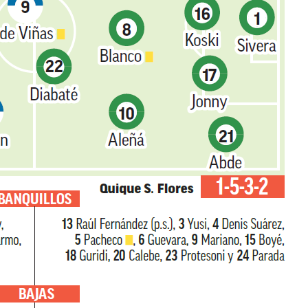
DEN
NE
NYG
24
16
24