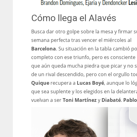
WSH
WSH
Cómo llega el Alavés
26
26
Busca dar otro golpe sobre la mesa y firmar s
semana perfecta tras vencer el miércoles al
Barcelona
. Su situación en la tabla cambió p
completo con ese triunfo, pero es consciente
que aún queda mucha piedra que picar y no se
de un rival descendido, pero con el orgullo to
Quique
recupera a
Lucas Boyé
, aunque lo ló
que sea suplente y los elegidos en la delanter
vuelvan a ser
Toni Martínez
y
Diabaté
.
Pablo