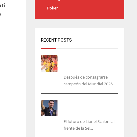
ti
Poker
s
RECENT POSTS
Yamal no se quita la camisa
de Colombia: ‘más
colombiano que la arepa’
Después de consagrarse
campeón del Mundial 2026...
‘Mi plan A, B y C es Scaloni’,
En Argentina no planean
cambiar de DT
El futuro de Lionel Scaloni al
frente de la Sel...