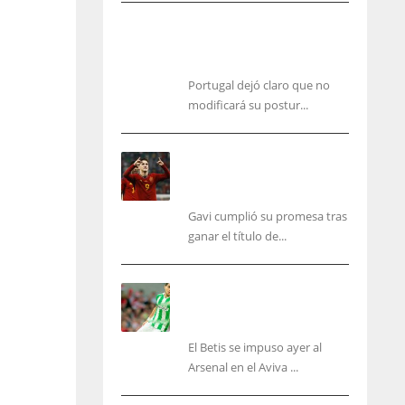
Portugal, firme: mantiene su
postura para organizar el Mundial
2030
Portugal dejó claro que no
modificará su postur...
Cucurella y Gavi ya
cumplieron sus promesas,
pero faltan varios aún
Gavi cumplió su promesa tras
ganar el título de...
Bartra: «Tenemos muchas
ganas de lo que creo puede
ser un gran año»
El Betis se impuso ayer al
IND
NYJ
Arsenal en el Aviva ...
34
3