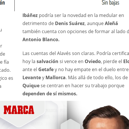
PIT
OAK
MIA
Ibáñez
podría ser la novedad en la medular en
20
19
17
detrimento de
Denis Suárez
, aunque
Aleñá
u
también cuenta con opciones de formar al lado 
Antonio Blanco.
or
Las cuentas del Alavés son claras. Podría certific
 de
hoy la
salvación
si vence en
Oviedo
, pierde el
El
 fía
ante el
Getafe
y no hay empate en el duelo entre
cado.
Levante
y
Mallorca
. Más allá de todo ello, los de
gico es
Quique
se centran en hacer su trabajo porque
a
dependen de sí mismos.