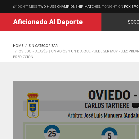
DON'T MISS
TWO HUGE CHAMPIONSHIP MATCHES
, TONIGHT ON
FOX SPO
MATCHES
Aficionado Al Deporte
SOCC
HOME
SIN CATEGORIZAR
OVIEDO – ALAVÉS | UN ADIÓS Y UN DÍA QUE PUEDE SER MUY FELIZ: PREVI
PREDICCIÓN