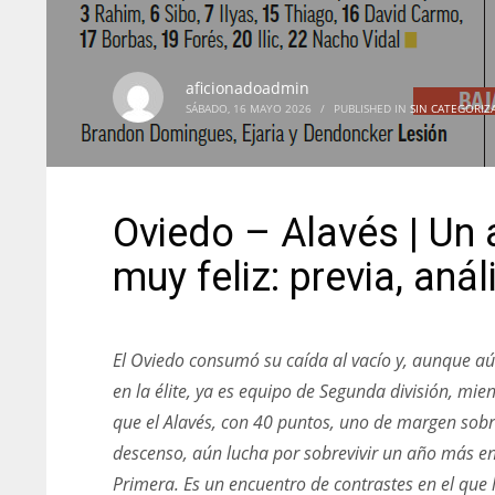
aficionadoadmin
SÁBADO, 16 MAYO 2026
/
PUBLISHED IN
SIN CATEGORIZ
Oviedo – Alavés | Un 
muy feliz: previa, aná
El Oviedo consumó su caída al vacío y, aunque aú
en la élite, ya es equipo de Segunda división, mie
que el Alavés, con 40 puntos, uno de margen sobr
descenso, aún lucha por sobrevivir un año más e
Primera. Es un encuentro de contrastes en el que 