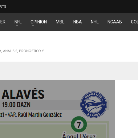
RTS
ER
NFL
OPINION
MBL
NBA
NHL
NCAAB
GO
A, ANÁLISIS, PRONÓSTICO Y