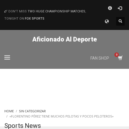
×
DON'T MISS
TWO HUGE CHAMPIONSHIP MATCHES
,
MATCHES
TONIGHT ON
FOX SPORTS
Aficionado Al Deporte
FAN SHOP
HOME
SIN CATEGORIZAR
«FLORENTINO PÉREZ TIENE MUCHOS PELOTAS Y POCOS PELOTEROS»
Sports News