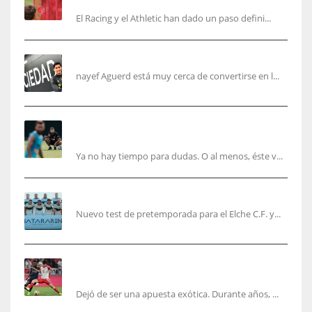
El Racing y el Athletic han dado un paso defini...
Aguerd, sólo falta el reconocimiento médico
nayef Aguerd está muy cerca de convertirse en l...
Corberán pide un central titular por delante de
Tárrega y De Haas
Ya no hay tiempo para dudas. O al menos, éste v...
El Elche cierra la pretemporada con victoria
Nuevo test de pretemporada para el Elche C.F. y...
El mercado del ‘gol naciente’: Asia conquista
Europa
Dejó de ser una apuesta exótica. Durante años, ...