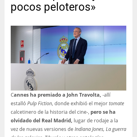
pocos peloteros»
NYJ
3
ATL
24
IND
C
annes ha premiado a John Travolta,
-allí
34
estalló
Pulp Fiction
, donde exhibió el mejor
tomate
MIN
calcetinero de la historia del cine-,
pero se ha
olvidado del Real Madrid,
lugar de rodaje a la
6
vez de nuevas versiones de
Indiana Jones, La guerra