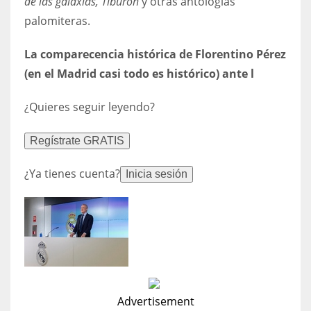
de las galaxias, Tiburón
y otras antologías
DEN
palomiteras.
24
La comparecencia histórica de Florentino Pérez
PIT
(en el Madrid casi todo es histórico) ante l
20
¿Quieres seguir leyendo?
NE
Regístrate GRATIS
16
¿Ya tienes cuenta?
Inicia sesión
OAK
19
NYG
24
Advertisement
MIA