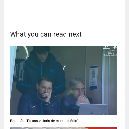
17
DAL
What you can read next
22
WSH
26
Bordalás: “Es una victoria de mucho mérito”