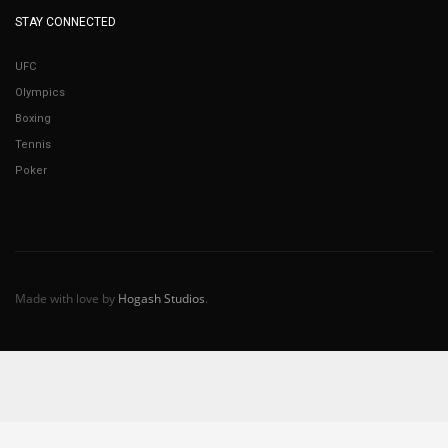
STAY CONNECTED
UFC
Olympics
Boxing
Tennis
Poker
Made with love by
Hogash Studios
.
Español