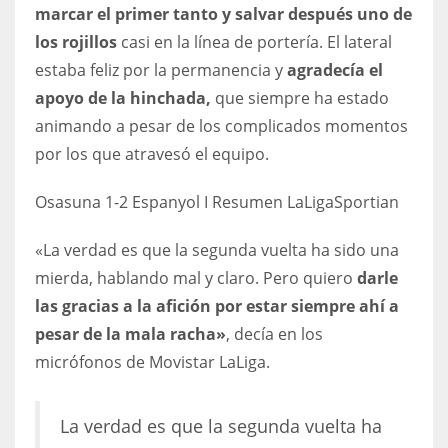
DEN
marcar el primer tanto y salvar después uno de
24
los rojillos
casi en la línea de portería. El lateral
estaba feliz por la permanencia y
agradecía el
PIT
apoyo de la hinchada,
que siempre ha estado
20
animando a pesar de los complicados momentos
por los que atravesó el equipo.
NE
Osasuna 1-2 Espanyol I Resumen LaLiga
Sportian
16
«La verdad es que la segunda vuelta ha sido una
OAK
mierda, hablando mal y claro. Pero quiero
darle
19
las gracias a la afición por estar siempre ahí a
pesar de la mala racha»
, decía en los
NYG
micrófonos de Movistar LaLiga.
24
La verdad es que la segunda vuelta ha
MIA