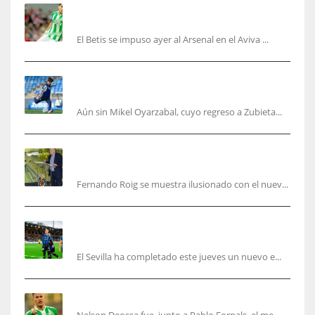
Bartra: «Tenemos muchas ganas de lo que creo
puede ser un gran año»
El Betis se impuso ayer al Arsenal en el Aviva ...
Kubo, la gran atracción de la Real en los
amistosos de este fin de semana en Colonia
Aún sin Mikel Oyarzabal, cuyo regreso a Zubieta...
Fernando Roig: “Tenemos que marcarnos el
objetivo de un tercer año en Champions”
Fernando Roig se muestra ilusionado con el nuev...
El Sevilla sigue con su puesta a punto mientras
acelera en el mercado
El Sevilla ha completado este jueves un nuevo e...
Nelson Deossa cambia el guión