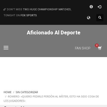
×
DON'T MISS
TWO HUGE CHAMPIONSHIP MATCHES
,
MATCHES
TONIGHT ON
FOX SPORTS
Aficionado Al Deporte
FAN SHOP
HOME
SIN CATEGORIZAR
ROMERO: «QUIERO PEDIRLE PERDÓN AL MÍSTER, ESTO HA SIDO COSA DE
LOS JUGADORES»