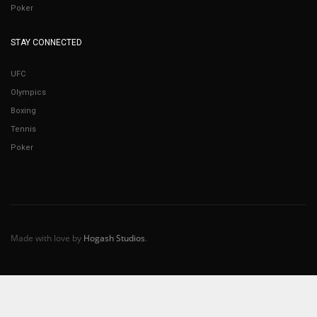
Poker
STAY CONNECTED
UFC
Olympics
Boxing
Tennis
Poker
Made with love by
Hogash Studios
.