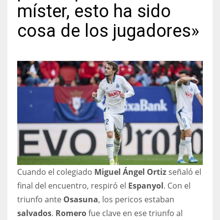
míster, esto ha sido
cosa de los jugadores»
NYJ
3
ATL
24
IND
34
Cuando el colegiado
Miguel Ángel Ortiz
señaló el
MIN
final del encuentro, respiró el
Espanyol
. Con el
6
triunfo ante
Osasuna
, los pericos estaban
salvados
.
Romero
fue clave en ese triunfo al