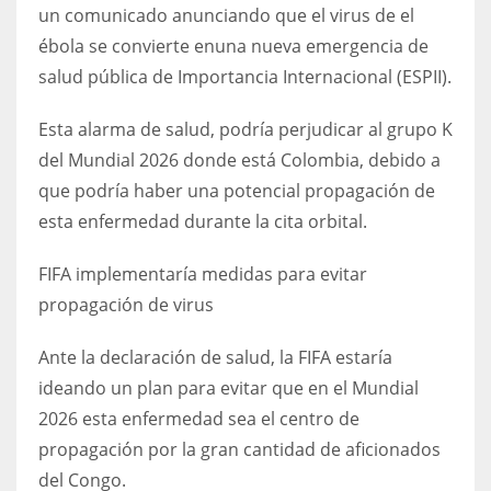
DEN
un comunicado anunciando que el virus de el
24
ébola se convierte enuna nueva emergencia de
salud pública de Importancia Internacional (ESPII).
PIT
Esta alarma de salud, podría perjudicar al grupo K
20
del Mundial 2026 donde está Colombia, debido a
que podría haber una potencial propagación de
NE
esta enfermedad durante la cita orbital.
16
FIFA implementaría medidas para evitar
OAK
propagación de virus
19
Ante la declaración de salud, la FIFA estaría
ideando un plan para evitar que en el Mundial
NYG
2026 esta enfermedad sea el centro de
24
propagación por la gran cantidad de aficionados
del Congo.
MIA