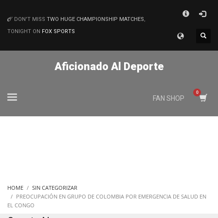
×
DON'T MISS
TWO HUGE CHAMPIONSHIP MATCHES
,
MATCHES
TONIGHT ON
FOX SPORTS
Aficionado Al Deporte
FAN SHOP
HOME
SIN CATEGORIZAR
PREOCUPACIÓN EN GRUPO DE COLOMBIA POR EMERGENCIA DE SALUD EN
EL CONGO