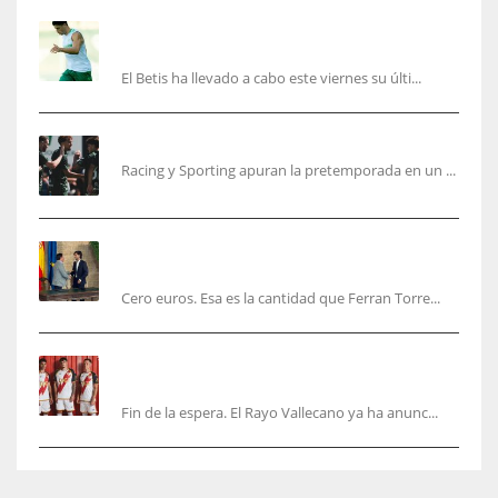
Cucho, Fidalgo y Marc Roca, en la lista para
recibir al Bournemouth
El Betis ha llevado a cabo este viernes su últi...
El Racing deja atrás las malas sensaciones
Racing y Sporting apuran la pretemporada en un ...
Ferran Torres será gratis total para los
valencianos
Cero euros. Esa es la cantidad que Ferran Torre...
El Rayo Vallecano anuncia su primera
equipación de la 26/27… sin franja
Fin de la espera. El Rayo Vallecano ya ha anunc...