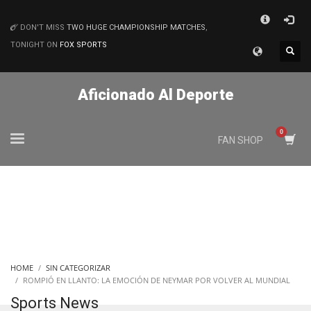
×
DON'T MISS
TWO HUGE CHAMPIONSHIP MATCHES
,
MATCHES
TONIGHT ON
FOX SPORTS
Aficionado Al Deporte
FAN SHOP
HOME
SIN CATEGORIZAR
ROMPIÓ EN LLANTO: LA EMOCIÓN DE NEYMAR POR VOLVER AL MUNDIAL
Sports News