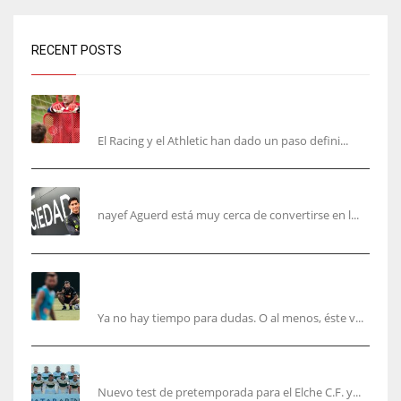
RECENT POSTS
El órdago de Chema Aragón deja a punto el
fichaje de Agirrezabala
El Racing y el Athletic han dado un paso defini...
Aguerd, sólo falta el reconocimiento médico
nayef Aguerd está muy cerca de convertirse en l...
Corberán pide un central titular por delante de
Tárrega y De Haas
Ya no hay tiempo para dudas. O al menos, éste v...
El Elche cierra la pretemporada con victoria
Nuevo test de pretemporada para el Elche C.F. y...