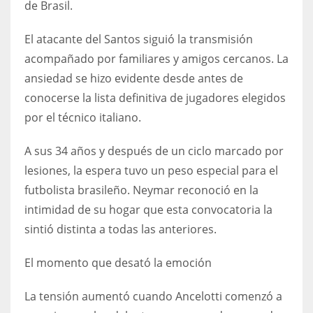
de Brasil.
DEN
24
El atacante del Santos siguió la transmisión
acompañado por familiares y amigos cercanos. La
PIT
ansiedad se hizo evidente desde antes de
20
conocerse la lista definitiva de jugadores elegidos
por el técnico italiano.
NE
A sus 34 años y después de un ciclo marcado por
16
lesiones, la espera tuvo un peso especial para el
OAK
futbolista brasileño. Neymar reconoció en la
19
intimidad de su hogar que esta convocatoria la
sintió distinta a todas las anteriores.
NYG
El momento que desató la emoción
24
La tensión aumentó cuando Ancelotti comenzó a
MIA