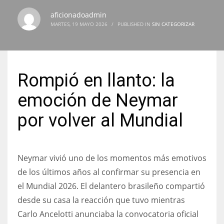
aficionadoadmin
MARTES, 19 MAYO 2026
/
PUBLISHED IN
SIN CATEGORIZAR
NYJ
3
Rompió en llanto: la
ATL
emoción de Neymar
24
por volver al Mundial
IND
34
Neymar vivió uno de los momentos más emotivos
de los últimos años al confirmar su presencia en
MIN
el Mundial 2026. El delantero brasileño compartió
6
desde su casa la reacción que tuvo mientras
Carlo Ancelotti anunciaba la convocatoria oficial