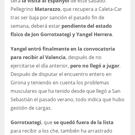
será
la visita al Espanyol
de este sábado.
DEN
Pellegrino
Matarazzo
, que recupera a Caleta-Car
24
tras ser baja por sanción el pasado fin de
semana, deberá estar
pendiente del estado
PIT
físico de Jon Gorrotxategi y Yangel Herrera
.
20
Yangel entró finalmente en la convocatoria
NE
para recibir al Valencia
, después de no
16
ejercitarse el día anterior,
pero no llegó a jugar
.
Después de disputar el encuentro entero en
OAK
Girona y teniendo en cuenta los problemas
19
musculares que ha tenido desde que llegó a San
Sebastián el pasado verano, todo indica que hubo
gestión de cargas.
NYG
24
Gorrotxategi
, que
se quedó fuera de la lista
para recibir a los che, también ha arrastrado
MIA