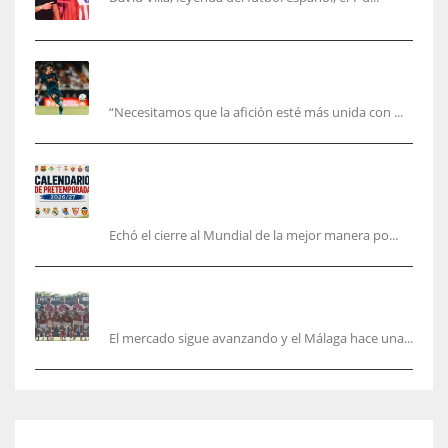
El Valencia está ‘roto’ en pleno mes de agosto:
la bronca interminable
“Necesitamos que la afición esté más unida con ...
Pretemporada de LaLiga 2026/27: fechas,
horarios y dónde ver todos los amistosos de los
equipos en España
Echó el cierre al Mundial de la mejor manera po...
La Hypermotion mira a La Rosaleda en el
mercado
El mercado sigue avanzando y el Málaga hace una...