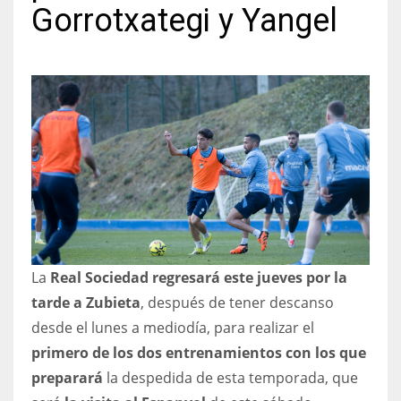
Gorrotxategi y Yangel
NYJ
3
ATL
24
IND
La
Real Sociedad regresará este jueves por la
34
tarde a Zubieta
, después de tener descanso
MIN
desde el lunes a mediodía, para realizar el
primero de los dos entrenamientos con los que
6
preparará
la despedida de esta temporada, que