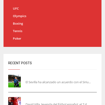
UFC
Olympics
Boxing
Tennis
Poker
RECENT POSTS
Robbie Ure será el ‘9’ del Sevilla
El Sevilla ha alcanzado un acuerdo con el Siriu...
Villa, la guinda de Casa Atleti
David Villa, leyenda del fútbol español, el 7 d...