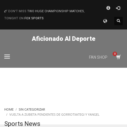
×
DON'T MISS
TWO HUGE CHAMPIONSHIP MATCHES
,
MATCHES
TONIGHT ON
FOX SPORTS
Aficionado Al Deporte
FAN SHOP
HOME
SIN CATEGORIZAR
VUELTA A ZUBIETA PENDIENTES DE GORROTXATEGI Y YANGEL
Sports News