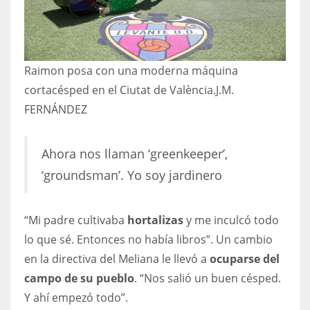
17
DAL
Raimon posa con una moderna máquina
22
cortacésped en el Ciutat de València.
J.M.
FERNÁNDEZ
WSH
26
Ahora nos llaman ‘greenkeeper’,
‘groundsman’. Yo soy jardinero
“Mi padre cultivaba
hortalizas
y me inculcó todo
lo que sé. Entonces no había libros”. Un cambio
en la directiva del Meliana le llevó a
ocuparse del
campo de su pueblo
. “Nos salió un buen césped.
Y ahí empezó todo”.