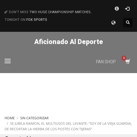
×
DON'T MISS
TWO HUGE CHAMPIONSHIP MATCHES
,
MATCHES
TONIGHT ON
FOX SPORTS
Aficionado Al Deporte
FAN SHOP
HOME
SIN CATEGORIZAR
SE JUBILA RAIMON, EL MULTIUSOS DEL LEVANTE: “SOY DE LA VIEJA GUARDIA,
DE RECORTAR LA HIERBA DE LOS POSTES CON TIJERAS”