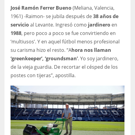
DEN
José Ramón Ferrer Bueno
(Meliana, Valencia,
24
1961) -Raimon- se jubila después de
38 años de
servicio
al Levante. Ingresó como
jardinero
en
PIT
1988
, pero poco a poco se fue convirtiendo en
20
‘multiusos’. Y en aquel fútbol menos profesional
su carisma hizo el resto. “A
hora nos llaman
NE
‘greenkeeper’, ‘groundsman’
. Yo soy jardinero,
16
de la vieja guardia. De recortar el césped de los
postes con tijeras”, apostilla.
OAK
19
NYG
24
MIA