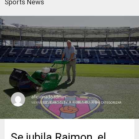
Sports News
aficionadoadmin
VIERNES, 22 MAYO 2026
/
PUBLISHED IN
SIN CATEGORIZAR
Se jubila Raimon, el