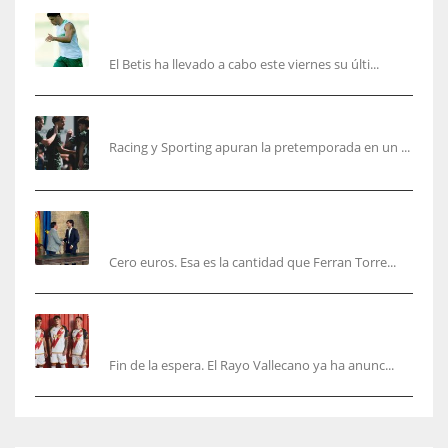
Cucho, Fidalgo y Marc Roca, en la lista para
recibir al Bournemouth
El Betis ha llevado a cabo este viernes su últi...
El Racing deja atrás las malas sensaciones
Racing y Sporting apuran la pretemporada en un ...
Ferran Torres será gratis total para los
valencianos
Cero euros. Esa es la cantidad que Ferran Torre...
El Rayo Vallecano anuncia su primera
equipación de la 26/27… sin franja
Fin de la espera. El Rayo Vallecano ya ha anunc...