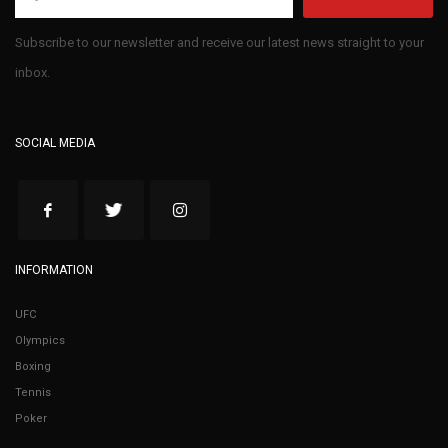
Subscribe to our newsletter and receive our latest news straight to your
inbox.
SOCIAL MEDIA
INFORMATION
UFC
Olympics
Boxing
Tennis
Poker