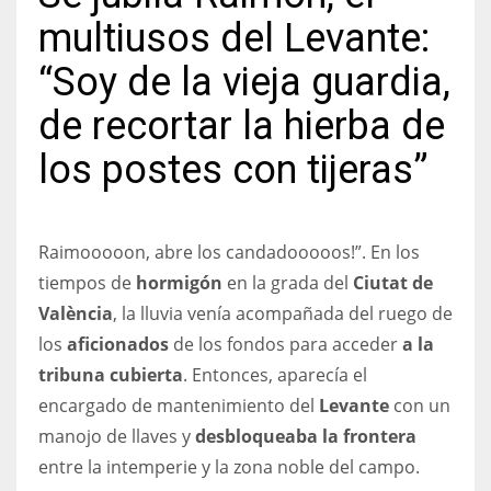
multiusos del Levante:
“Soy de la vieja guardia,
de recortar la hierba de
NYJ
3
los postes con tijeras”
ATL
24
Raimooooon, abre los candadooooos!”. En los
tiempos de
hormigón
en la grada del
Ciutat de
IND
València
, la lluvia venía acompañada del ruego de
34
los
aficionados
de los fondos para acceder
a la
tribuna cubierta
. Entonces, aparecía el
MIN
encargado de mantenimiento del
Levante
con un
6
manojo de llaves y
desbloqueaba la frontera
entre la intemperie y la zona noble del campo.