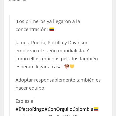
17
¡Los primeros ya llegaron a la
DAL
concentración!
22
James, Puerta, Portilla y Davinson
WSH
empiezan el sueño mundialista. Y
26
como ellos, muchos peludos también
esperan llegar a casa.
Adoptar responsablemente también es
hacer equipo.
Eso es el
#EfectoRingo
#ConOrgulloColombia