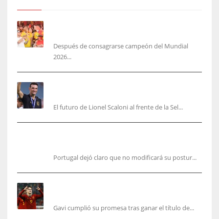
Yamal no se quita la camisa de Colombia: ‘más
colombiano que la arepa’
Después de consagrarse campeón del Mundial
2026...
‘Mi plan A, B y C es Scaloni’, En Argentina no
planean cambiar de DT
El futuro de Lionel Scaloni al frente de la Sel...
Portugal, firme: mantiene su postura para organizar el
Mundial 2030
Portugal dejó claro que no modificará su postur...
Cucurella y Gavi ya cumplieron sus promesas,
pero faltan varios aún
Gavi cumplió su promesa tras ganar el título de...