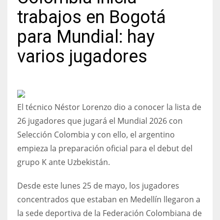
trabajos en Bogotá
para Mundial: hay
varios jugadores
NYJ
3
ATL
El técnico Néstor Lorenzo dio a conocer la lista de
24
26 jugadores que jugará el Mundial 2026 con
Selección Colombia y con ello, el argentino
IND
empieza la preparación oficial para el debut del
34
grupo K ante Uzbekistán.
MIN
Desde este lunes 25 de mayo, los jugadores
6
concentrados que estaban en Medellín llegaron a
la sede deportiva de la Federación Colombiana de