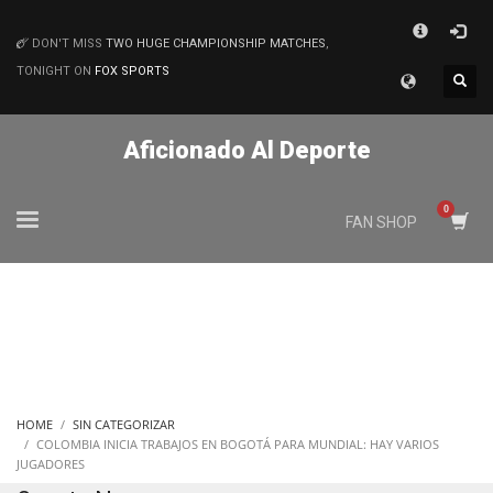
×
DON'T MISS
TWO HUGE CHAMPIONSHIP MATCHES
,
MATCHES
TONIGHT ON
FOX SPORTS
Aficionado Al Deporte
FAN SHOP
HOME
SIN CATEGORIZAR
COLOMBIA INICIA TRABAJOS EN BOGOTÁ PARA MUNDIAL: HAY VARIOS
JUGADORES