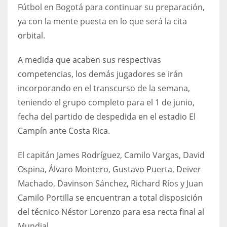
DEN
Fútbol en Bogotá para continuar su preparación,
24
ya con la mente puesta en lo que será la cita
orbital.
PIT
A medida que acaben sus respectivas
20
competencias, los demás jugadores se irán
incorporando en el transcurso de la semana,
NE
teniendo el grupo completo para el 1 de junio,
16
fecha del partido de despedida en el estadio El
Campín ante Costa Rica.
OAK
19
El capitán James Rodríguez, Camilo Vargas, David
Ospina, Álvaro Montero, Gustavo Puerta, Deiver
Machado, Davinson Sánchez, Richard Ríos y Juan
NYG
Camilo Portilla se encuentran a total disposición
24
del técnico Néstor Lorenzo para esa recta final al
MIA
Mundial.