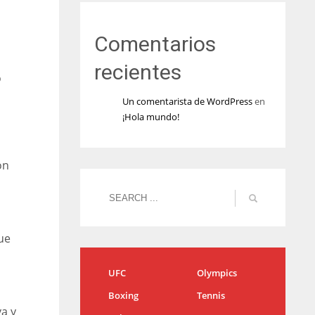
Comentarios
recientes
o
Un comentarista de WordPress
en
¡Hola mundo!
ón
ue
UFC
Olympics
Boxing
Tennis
va y