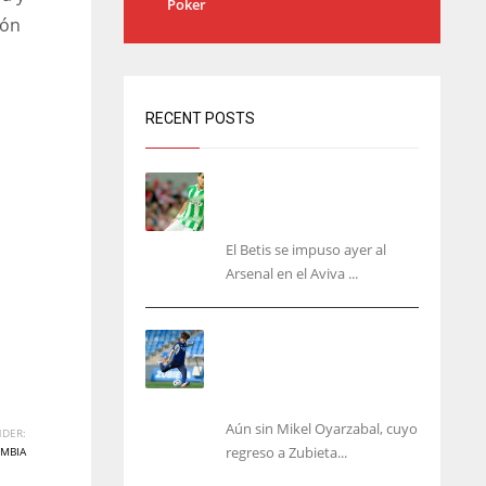
Poker
ión
RECENT POSTS
Bartra: «Tenemos muchas
ganas de lo que creo puede
ser un gran año»
El Betis se impuso ayer al
Arsenal en el Aviva ...
Kubo, la gran atracción de
la Real en los amistosos de
este fin de semana en
Colonia
Aún sin Mikel Oyarzabal, cuyo
DER:
regreso a Zubieta...
MBIA