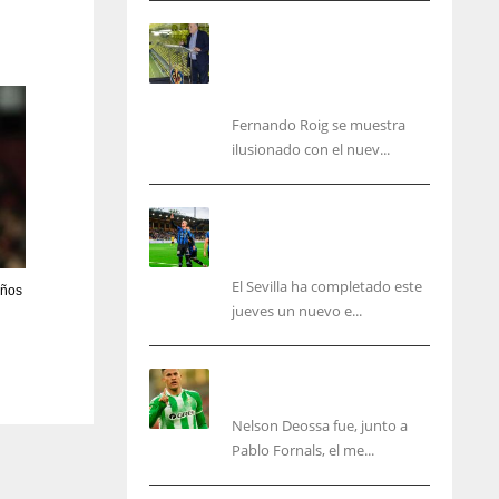
Fernando Roig: “Tenemos
que marcarnos el objetivo
de un tercer año en
Champions”
Fernando Roig se muestra
ilusionado con el nuev...
El Sevilla sigue con su
puesta a punto mientras
acelera en el mercado
El Sevilla ha completado este
años
jueves un nuevo e...
Nelson Deossa cambia el
guión
Nelson Deossa fue, junto a
IND
NYJ
Pablo Fornals, el me...
34
3