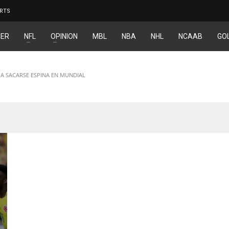
RTS
ER
NFL
OPINION
MBL
NBA
NHL
NCAAB
GO
 A SACARSE ESPINA EN MUNDIAL