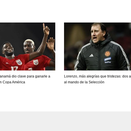
anamá dio clave para ganarle a
Lorenzo, más alegrías que tristezas: dos 
n Copa América
al mando de la Selección
DEN
NE
NYG
24
16
24