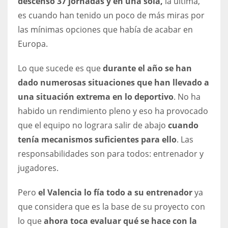
descenso 37 jornadas y en una sola,
la última,
17
es cuando han tenido un poco de más miras por
las mínimas opciones que había de acabar en
Europa.
DAL
22
Lo que sucede es que
durante el año se han
dado numerosas situaciones que han llevado a
WSH
una situación extrema en lo deportivo
. No ha
26
habido un rendimiento pleno y eso ha provocado
que el equipo no lograra salir de abajo
cuando
tenía mecanismos suficientes para ello
. Las
responsabilidades son para todos: entrenador y
jugadores.
Pero
el Valencia lo fía todo a su entrenador
ya
que considera que es la base de su proyecto con
lo que
ahora toca evaluar qué se hace con la