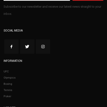
Subscribe to our newsletter and receive our latest news straight to your
inbox.
SOCIAL MEDIA
INFORMATION
UFC
Olympics
Boxing
Tennis
Poker