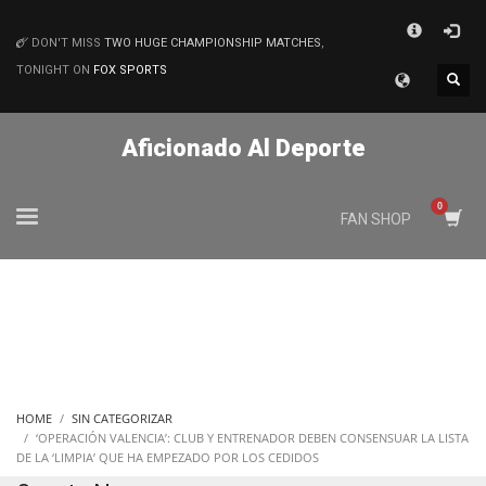
×
DON'T MISS
TWO HUGE CHAMPIONSHIP MATCHES
,
MATCHES
TONIGHT ON
FOX SPORTS
Aficionado Al Deporte
FAN SHOP
HOME
SIN CATEGORIZAR
‘OPERACIÓN VALENCIA’: CLUB Y ENTRENADOR DEBEN CONSENSUAR LA LISTA
DE LA ‘LIMPIA’ QUE HA EMPEZADO POR LOS CEDIDOS