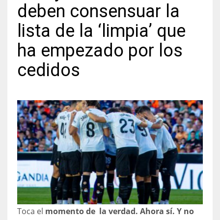
deben consensuar la
lista de la ‘limpia’ que
ha empezado por los
NYJ
cedidos
3
ATL
24
IND
34
MIN
6
Toca el
momento de la verdad. Ahora sí. Y no