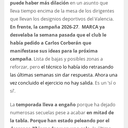
DEN
puede haber más dilación
en un asunto que
lleva tiempo encima de la mesa de los dirigentes
24
que llevan los designios deportivos del Valencia.
PIT
En frente, la campaña 2026-27
.
MARCA ya
desvelaba la semana pasada que el club le
20
había pedido a Carlos Corberán que
manifestase sus ideas para la próxima
NE
campaña
. Lista de bajas y posibles zonas a
16
reforzar, pero
el técnico lo había ido retrasando
las últimas semanas sin dar respuesta. Ahora una
OAK
vez concluido el ejercicio no hay salida
. Es un ‘sí o
19
sí’.
NYG
La
temporada lleva a engaño
porque ha dejado
24
numerosas secuelas pese a acabar
en mitad de
la tabla. Porque han estado peleando por el
MIA