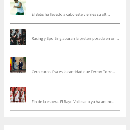
Cucho, Fidalgo y Marc Roca, en la lista para
recibir al Bournemouth
El Betis ha llevado a cabo este viernes su últi...
El Racing deja atrás las malas sensaciones
Racing y Sporting apuran la pretemporada en un ...
Ferran Torres será gratis total para los
valencianos
Cero euros. Esa es la cantidad que Ferran Torre...
El Rayo Vallecano anuncia su primera
equipación de la 26/27… sin franja
Fin de la espera. El Rayo Vallecano ya ha anunc...