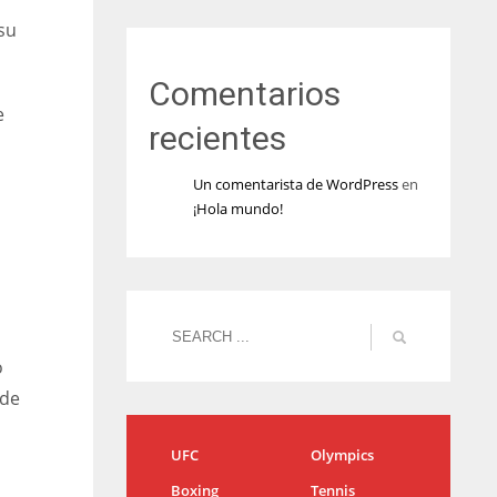
su
Comentarios
e
recientes
Un comentarista de WordPress
en
¡Hola mundo!
o
 de
UFC
Olympics
Boxing
Tennis