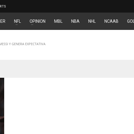
RTS
ER
NFL
OPINION
MBL
NBA
NHL
NCAAB
GO
MESSI Y GENERA EXPECTATIVA