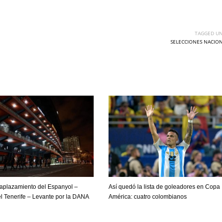
TAGGED UN
SELECCIONES NACIO
l aplazamiento del Espanyol –
Así quedó la lista de goleadores en Copa
DEN
NE
NYG
el Tenerife – Levante por la DANA
América: cuatro colombianos
24
16
24