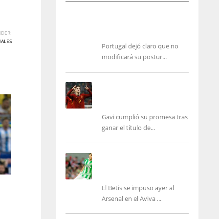
Portugal, firme: mantiene su
postura para organizar el Mundial
DER:
2030
NALES
Portugal dejó claro que no
modificará su postur...
Cucurella y Gavi ya
cumplieron sus promesas,
pero faltan varios aún
Gavi cumplió su promesa tras
ganar el título de...
Bartra: «Tenemos muchas
ganas de lo que creo puede
ser un gran año»
El Betis se impuso ayer al
IND
NYJ
Arsenal en el Aviva ...
34
3