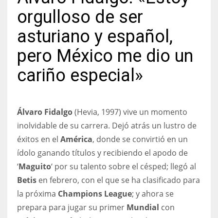
orgulloso de ser
asturiano y español,
pero México me dio un
NYJ
3
cariño especial»
ATL
24
Álvaro Fidalgo
(Hevia, 1997) vive un momento
inolvidable de su carrera. Dejó atrás un lustro de
IND
éxitos en el
América
, donde se convirtió en un
34
ídolo ganando títulos y recibiendo el apodo de
‘
Maguito
‘ por su talento sobre el césped; llegó al
MIN
Betis
en febrero, con el que se ha clasificado para
6
la próxima
Champions League
; y ahora se
prepara para jugar su primer
Mundial
con