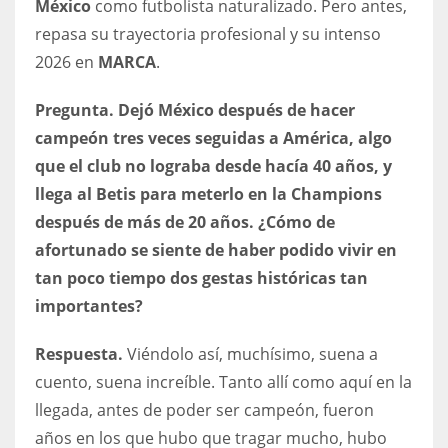
México
como futbolista naturalizado. Pero antes,
DEN
repasa su trayectoria profesional y su intenso
24
2026 en
MARCA
.
PIT
Pregunta. Dejó México después de hacer
20
campeón tres veces seguidas a América, algo
que el club no lograba desde hacía 40 años, y
NE
llega al Betis para meterlo en la Champions
16
después de más de 20 años. ¿Cómo de
afortunado se siente de haber podido vivir en
OAK
tan poco tiempo dos gestas históricas tan
19
importantes?
Respuesta.
Viéndolo así, muchísimo, suena a
NYG
cuento, suena increíble. Tanto allí como aquí en la
24
llegada, antes de poder ser campeón, fueron
años en los que hubo que tragar mucho, hubo
MIA