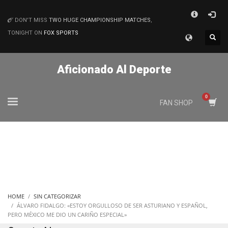
×
DON'T MISS
TWO HUGE CHAMPIONSHIP MATCHES
,
MATCHES
TONIGHT ON
FOX SPORTS
Aficionado Al Deporte
FAN SHOP
HOME
SIN CATEGORIZAR
ÁLVARO FIDALGO: «ESTOY ORGULLOSO DE SER ASTURIANO Y ESPAÑOL,
PERO MÉXICO ME DIO UN CARIÑO ESPECIAL»