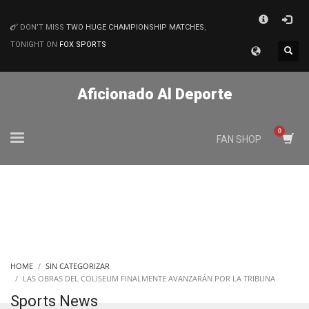
×
DON'T MISS
TWO HUGE CHAMPIONSHIP MATCHES
,
MATCHES
TONIGHT ON
FOX SPORTS
Aficionado Al Deporte
FAN SHOP
HOME
SIN CATEGORIZAR
LAS OBRAS DEL COLISEUM FINALMENTE AVANZARÁN POR LA TRIBUNA
Sports News