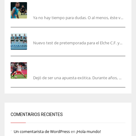
Corberán pide un central titular por delante de
Tárrega y De Haas
Ya no hay tiempo para dudas. O al menos, éste v...
El Elche cierra la pretemporada con victoria
Nuevo test de pretemporada para el Elche C.F. y...
El mercado del ‘gol naciente’: Asia conquista
Europa
Dejó de ser una apuesta exótica. Durante años, ...
COMENTARIOS RECIENTES
Un comentarista de WordPress
en
¡Hola mundo!