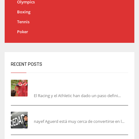
Olympics
Boxing
Tennis
Poker
RECENT POSTS
El órdago de Chema Aragón deja a punto el
fichaje de Agirrezabala
El Racing y el Athletic han dado un paso defini...
Aguerd, sólo falta el reconocimiento médico
nayef Aguerd está muy cerca de convertirse en l...