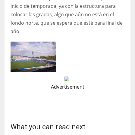
inicio de temporada, ya con la estructura para
17
colocar las gradas, algo que aún no está en el
fondo norte, que se espera que esté para final de
DAL
año.
22
WSH
26
Advertisement
What you can read next