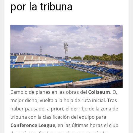
por la tribuna
NYJ
3
ATL
24
IND
Cambio de planes en las obras del
Coliseum
. O,
34
mejor dicho, vuelta a la hoja de ruta inicial. Tras
MIN
haber pausado, a priori, el derribo de la zona de
tribuna con la clasificación del equipo para
6
Conference League
, en las últimas horas el club