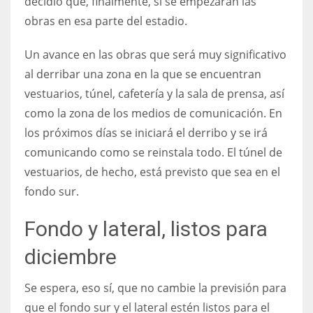
decidió que, finalmente, sí se empezarán las
DEN
obras en esa parte del estadio.
24
Un avance en las obras que será muy significativo
PIT
al derribar una zona en la que se encuentran
20
vestuarios, túnel, cafetería y la sala de prensa, así
como la zona de los medios de comunicación. En
NE
los próximos días se iniciará el derribo y se irá
16
comunicando como se reinstala todo. El túnel de
vestuarios, de hecho, está previsto que sea en el
OAK
fondo sur.
19
Fondo y lateral, listos para
diciembre
NYG
24
Se espera, eso sí, que no cambie la previsión para
que el fondo sur y el lateral estén listos para el
MIA