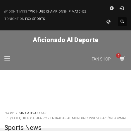
×
DON'T MISS
TWO HUGE CHAMPIONSHIP MATCHES
,
MATCHES
TONIGHT ON
FOX SPORTS
Aficionado Al Deporte
FAN SHOP
HOME
SIN CATEGORIZAR
¿’TATEQUIETO’ A FIFA POR ENTRADAS AL MUNDIAL? INVESTIGACIÓN FORMAL
Sports News