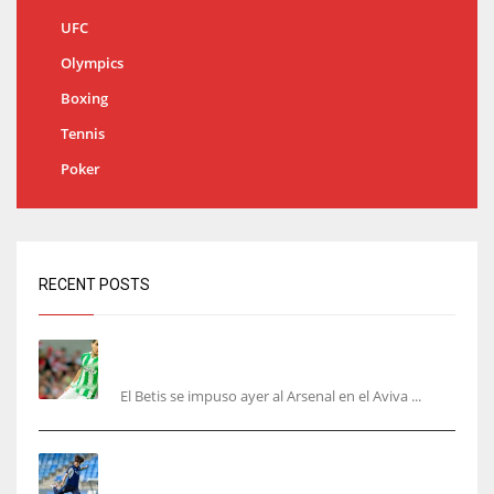
UFC
Olympics
Boxing
Tennis
Poker
RECENT POSTS
Bartra: «Tenemos muchas ganas de lo que creo
puede ser un gran año»
El Betis se impuso ayer al Arsenal en el Aviva ...
Kubo, la gran atracción de la Real en los
amistosos de este fin de semana en Colonia