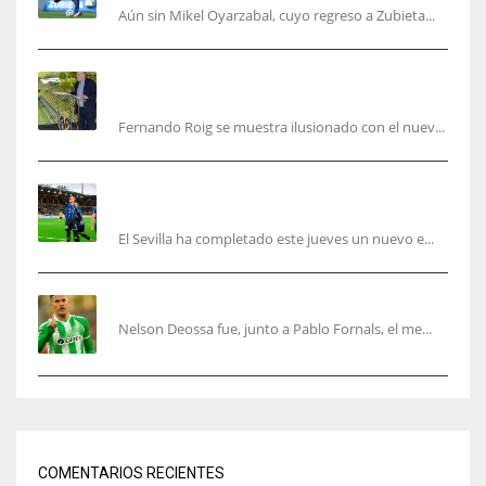
Aún sin Mikel Oyarzabal, cuyo regreso a Zubieta...
Fernando Roig: “Tenemos que marcarnos el
objetivo de un tercer año en Champions”
Fernando Roig se muestra ilusionado con el nuev...
El Sevilla sigue con su puesta a punto mientras
acelera en el mercado
El Sevilla ha completado este jueves un nuevo e...
Nelson Deossa cambia el guión
Nelson Deossa fue, junto a Pablo Fornals, el me...
COMENTARIOS RECIENTES