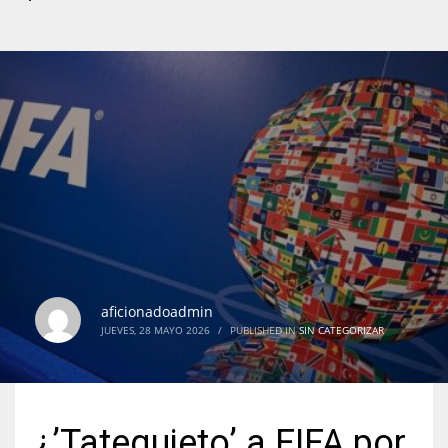
aficionadoadmin
JUEVES, 28 MAYO 2026
/
PUBLISHED IN
SIN CATEGORIZAR
¿’Tatequieto’ a FIFA por