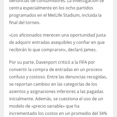
denuncias de consumidores. La investigación se
DEN
centra especialmente en los ocho partidos
24
programados en el MetLife Stadium, incluida la
final del torneo.
PIT
20
«Los aficionados merecen una oportunidad justa
de adquirir entradas asequibles y confiar en que
NE
recibirán lo que compraron», declaró James.
16
Por su parte, Davenport criticó a la FIFA por
convertir la compra de entradas en un proceso
OAK
confuso y costoso. Entre las denuncias recogidas,
19
se reportan cambios en las categorías de los
asientos y asignaciones inferiores a las pagadas
NYG
inicialmente. Además, se cuestiona el uso de un
24
modelo de «precio variable» que ha
incrementado los costos en un promedio del 34%
MIA