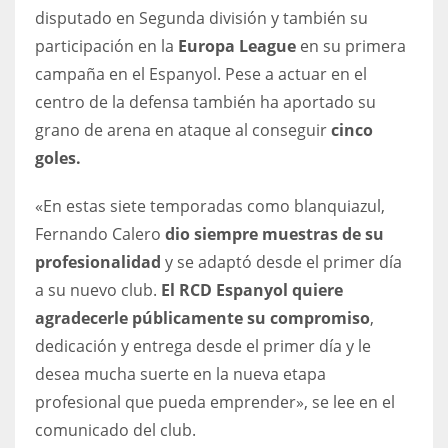
DEN
disputado en Segunda división y también su
24
participación en la
Europa League
en su primera
campaña en el Espanyol. Pese a actuar en el
PIT
centro de la defensa también ha aportado su
20
grano de arena en ataque al conseguir
cinco
goles.
NE
«En estas siete temporadas como blanquiazul,
16
Fernando Calero
dio siempre muestras de su
profesionalidad
y se adaptó desde el primer día
OAK
a su nuevo club.
El RCD Espanyol quiere
19
agradecerle públicamente su compromiso
,
dedicación y entrega desde el primer día y le
NYG
desea mucha suerte en la nueva etapa
24
profesional que pueda emprender», se lee en el
comunicado del club.
MIA