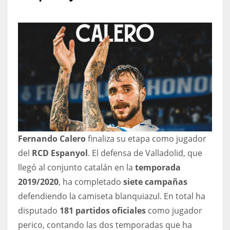
NYJ
3
ATL
24
Fernando Calero
finaliza su etapa como jugador
IND
del
RCD Espanyol
. El defensa de Valladolid, que
34
llegó al conjunto catalán en la
temporada
2019/2020
, ha completado
siete campañas
MIN
defendiendo la camiseta blanquiazul. En total ha
6
disputado
181 partidos oficiales
como jugador
perico, contando las dos temporadas que ha