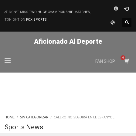
×
DON'T MISS
TWO HUGE CHAMPIONSHIP MATCHES
,
MATCHES
TONIGHT ON
FOX SPORTS
Aficionado Al Deporte
FAN SHOP
HOME
SIN CATEGORIZAR
CALERO NO SEGUIRÁ EN EL ESPANYOL
Sports News