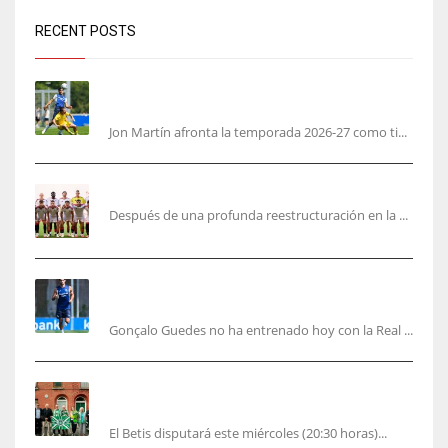
RECENT POSTS
Jon Martín: «No pienso en si soy joven, pienso
en hacerlo lo mejor posible pese a mi juventud»
Jon Martín afronta la temporada 2026-27 como ti...
García Plaza elige a sus capitanes
Después de una profunda reestructuración en la ...
Guedes sera bajá unos días por una operación
de carácter personal no deportiva
Gonçalo Guedes no ha entrenado hoy con la Real ...
El Betis rinde homenaje en Dublín a Patrick
O’Connell
El Betis disputará este miércoles (20:30 horas)...