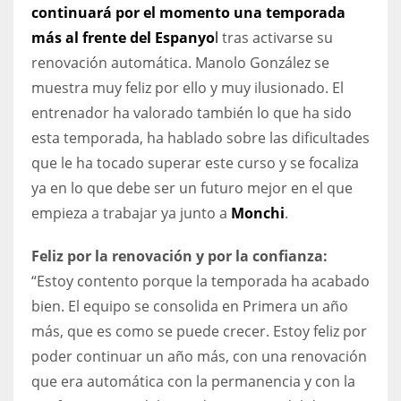
DEN
continuará por el momento una temporada
24
más al frente del Espanyo
l
tras activarse su
renovación automática. Manolo González se
PIT
muestra muy feliz por ello y muy ilusionado. El
20
entrenador ha valorado también lo que ha sido
esta temporada, ha hablado sobre las dificultades
que le ha tocado superar este curso y se focaliza
NE
ya en lo que debe ser un futuro mejor en el que
16
empieza a trabajar ya junto a
Monchi
.
OAK
Feliz por la renovación y por la confianza:
19
“Estoy contento porque la temporada ha acabado
bien. El equipo se consolida en Primera un año
NYG
más, que es como se puede crecer. Estoy feliz por
24
poder continuar un año más, con una renovación
que era automática con la permanencia y con la
MIA