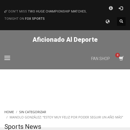
×
DON'T MISS
TWO HUGE CHAMPIONSHIP MATCHES
,
MATCHES
TONIGHT ON
FOX SPORTS
Aficionado Al Deporte
FAN SHOP
HOME
SIN CATEGORIZAR
MANOLO GONZÁLEZ: “ESTOY MUY FELIZ POR PODER SEGUIR UN AÑO MÁS”
Sports News