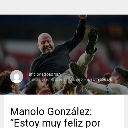
aficionadoadmin
VIERNES, 29 MAYO 2026
/
PUBLISHED IN
SIN CATEGORIZAR
Manolo González:
“Estoy muy feliz por