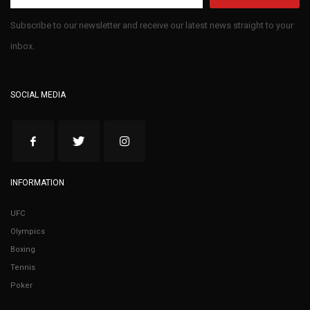
Subscribe to our newsletter and receive our latest news straight to your
inbox.
SOCIAL MEDIA
INFORMATION
UFC
Olympics
Boxing
Tennis
Poker