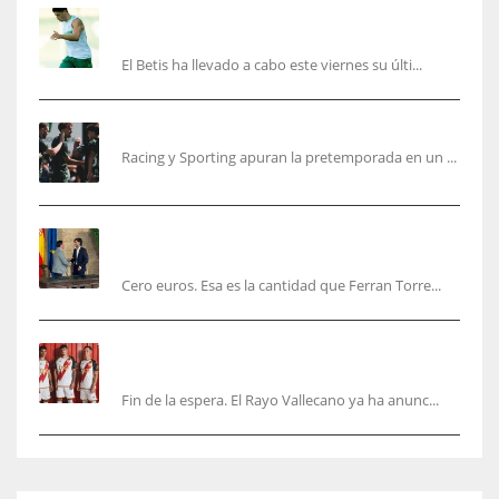
Cucho, Fidalgo y Marc Roca, en la lista para
recibir al Bournemouth
El Betis ha llevado a cabo este viernes su últi...
El Racing deja atrás las malas sensaciones
Racing y Sporting apuran la pretemporada en un ...
Ferran Torres será gratis total para los
valencianos
Cero euros. Esa es la cantidad que Ferran Torre...
El Rayo Vallecano anuncia su primera
equipación de la 26/27… sin franja
Fin de la espera. El Rayo Vallecano ya ha anunc...